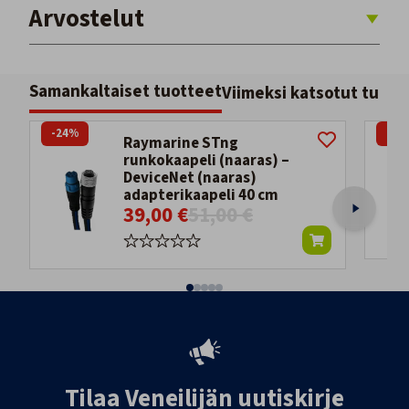
Arvostelut
Samankaltaiset tuotteet
Viimeksi katsotut tuott
-24%
-25
Raymarine STng
runkokaapeli (naaras) –
DeviceNet (naaras)
adapterikaapeli 40 cm
39,00 €
51,00 €
Tilaa Veneilijän uutiskirje