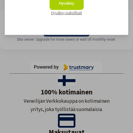
Hyväksy
Hyväksy pakolliset
LOOKING FOR REVIEWS?
View all reviews
Site owner: Upgrade for more views or wait till monthly reset.
100% kotimainen
Veneilijän Verkkokauppa on kotimainen
yritys, joka työllistää suomalaisia.
Maksutavat