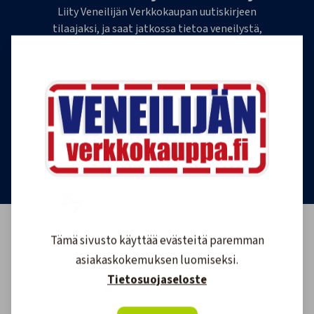
Liity Veneilijän Verkkokaupan uutiskirjeen
tilaajaksi, ja saat jatkossa tietoa veneilystä,
uutuustuotteista ja ajankohtaisista tarjouksista
ensimmäisten joukossa. Lähetämme 1-4
uutiskirjettä kuukaudessa. Voit perua uutiskirjeen
tilauksen milloin tahansa.
Tilaa uutiskirje
Tämä sivusto käyttää evästeitä paremman
asiakaskokemuksen luomiseksi.
Tietosuojaseloste