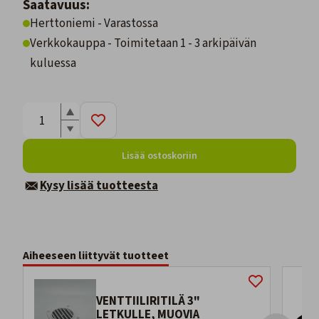
Saatavuus:
Herttoniemi - Varastossa
Verkkokauppa - Toimitetaan 1 - 3 arkipäivän
kuluessa
Lisää ostoskoriin
Kysy lisää tuotteesta
Aiheeseen liittyvät tuotteet
VENTTIILIRITILÄ 3"
LETKULLE, MUOVIA