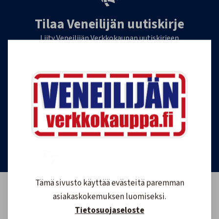
Tilaa Veneilijän uutiskirje
Liity Veneilijän Verkkokaupan uutiskirjeen
tilaajaksi, ja saat jatkossa tietoa veneilystä,
uutuustuotteista ja ajankohtaisista tarjouksista
ensimmäisten joukossa. Lähetämme 1-4
uutiskirjettä kuukaudessa. Voit perua uutiskirjeen
tilauksen milloin tahansa.
Tilaa uutiskirje
Tämä sivusto käyttää evästeitä paremman
asiakaskokemuksen luomiseksi.
Tietosuojaseloste