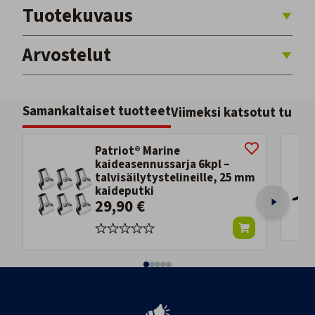
Tuotekuvaus
Arvostelut
Samankaltaiset tuotteet
Viimeksi katsotut tuott
Patriot® Marine
kaideasennussarja 6kpl –
talvisäilytystelineille, 25 mm
kaideputki
29,90 €