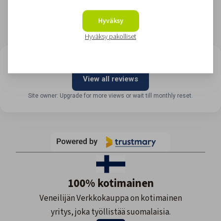
Hyväksy
Hyväksy pakolliset
LOOKING FOR REVIEWS?
View all reviews
Site owner: Upgrade for more views or wait till monthly reset.
100% kotimainen
Veneilijän Verkkokauppa on kotimainen
yritys, joka työllistää suomalaisia.