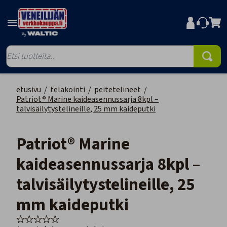
etusivu
/
telakointi
/
peitetelineet
/
Patriot® Marine kaideasennussarja 8kpl –
talvisäilytystelineille, 25 mm kaideputki
Patriot® Marine
kaideasennussarja 8kpl –
talvisäilytystelineille, 25
mm kaideputki