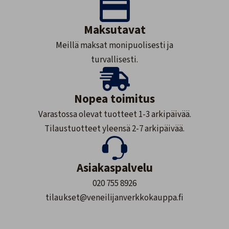
Maksutavat
Meillä maksat monipuolisesti ja
turvallisesti.
Nopea toimitus
Varastossa olevat tuotteet 1-3 arkipäivää.
Tilaustuotteet yleensä 2-7 arkipäivää.
Asiakaspalvelu
020 755 8926
tilaukset@veneilijanverkkokauppa.fi