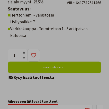
sis. alv. myynti 25.5%
Viite: 6417512541466
Saatavuus:
Herttoniemi - Varastossa
Hyllypaikka: 7
Verkkokauppa - Toimitetaan 1 - 3 arkipäivän
kuluessa
Lisää ostoskoriin
Kysy lisää tuotteesta
Aiheeseen liittyvät tuotteet