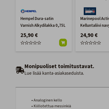
Hempel Dura-satin
Marinepool Activ
Varnish Alkydilakka 0,75L
Kelluntaliivi nav
25,90 €
24,90 €
Monipuoliset toimitustavat.
Lue lisää kanta-asiakaseduista.
• Analoginen kello
• Kiillotettua messinkiä