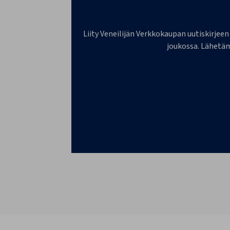
Liity Veneilijän Verkkokaupan uutiskirjeen
joukossa. Lähetäm