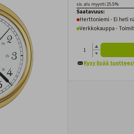
sis. alv. myynti 25.5%
Saatavuus:
Herttoniemi - Ei heti n
Verkkokauppa - Toimit
Kysy lisää tuottees