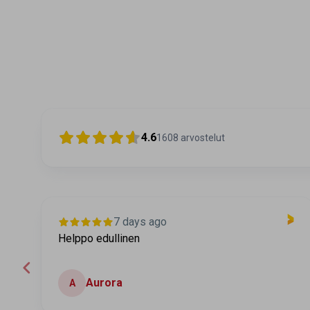
4.6
1608
arvostelut
7 days ago
Helppo edullinen
Aurora
A