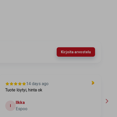
Kirjoita arvostelu
14 days ago
Tuote löytyi, hinta ok
T
t
Ilkka
I
Espoo