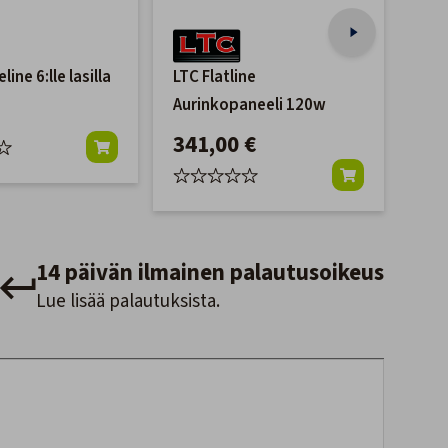
line 6:lle lasilla
LTC Flatline
Hem
Aurinkopaneeli 120w
epo
341,00 €
99
14 päivän ilmainen palautusoikeus
Lue lisää palautuksista.