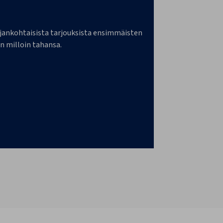
a ajankohtaisista tarjouksista ensimmäisten
n milloin tahansa.