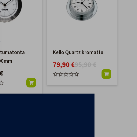
stumatonta
Kello Quartz kromattu
100mm
79,90 €
95,90 €
€