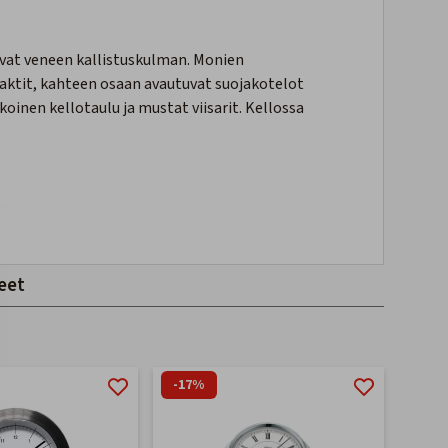
tavat veneen kallistuskulman. Monien
aktit, kahteen osaan avautuvat suojakotelot
oinen kellotaulu ja mustat viisarit. Kellossa
eet
-17%