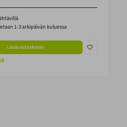
ähtävillä
etaan 1-3 arkipäivän kuluessa
Lisää ostoskoriin
ta