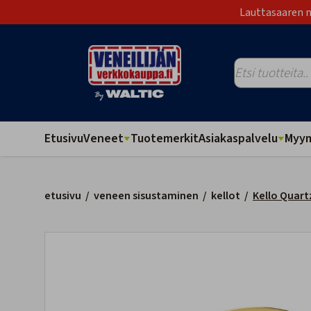
Lauttasaaren m
Etusivu
Veneet
Tuotemerkit
Asiakaspalvelu
Myym
etusivu
/
veneen sisustaminen
/
kellot
/
Kello Quart