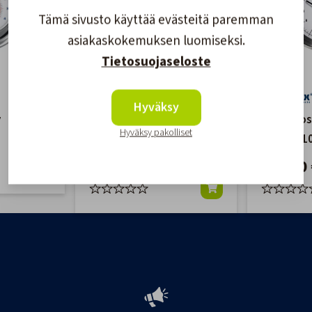
Tämä sivusto käyttää evästeitä paremman
asiakaskokemuksen luomiseksi.
Tietosuojaseloste
Hyväksy
y
Kello kromattu
Kello ruo
Hyväksy pakolliset
125/100MM
terästä 
139,20 €
116,20 