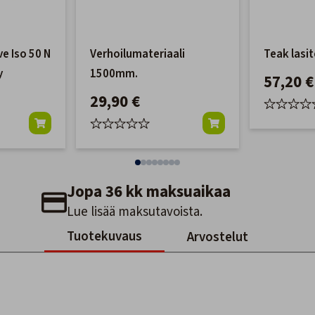
e Iso 50 N
Verhoilumateriaali
Teak lasite
y
1500mm.
57,20 €
29,90 €
Jopa 36 kk maksuaikaa
Lue lisää maksutavoista.
Tuotekuvaus
Arvostelut