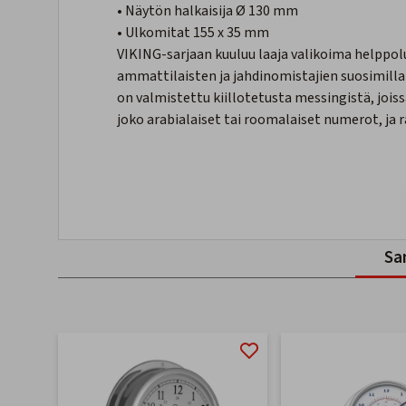
• Näytön halkaisija Ø 130 mm
• Ulkomitat 155 x 35 mm
VIKING-sarjaan kuuluu laaja valikoima helppolu
ammattilaisten ja jahdinomistajien suosimill
on valmistettu kiillotetusta messingistä, jois
joko arabialaiset tai roomalaiset numerot, ja r
Sa