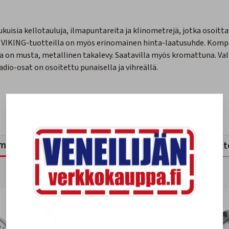
kuisia kellotauluja, ilmapuntareita ja klinometrejä, jotka osoit
a VIKING-tuotteilla on myös erinomainen hinta-laatusuhde. Komp
sa on musta, metallinen takalevy. Saatavilla myös kromattuna. Valk
adio-osat on osoitettu punaisella ja vihreällä.
mankaltaiset tuotteet
Viimeksi katsotut tuott