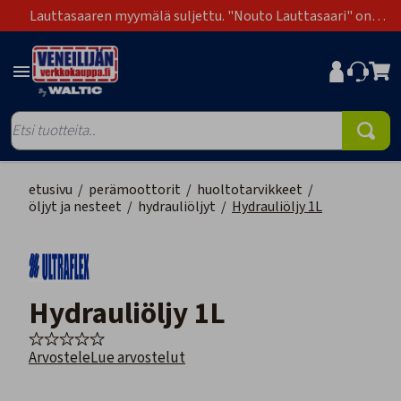
Lauttasaaren myymälä suljettu. "Nouto Lauttasaari" on
poistunut toimitustapavaihtoehdoista.
etusivu
/
perämoottorit
/
huoltotarvikkeet
/
öljyt ja nesteet
/
hydrauliöljyt
/
Hydrauliöljy 1L
Hydrauliöljy 1L
Arvostele
Lue arvostelut