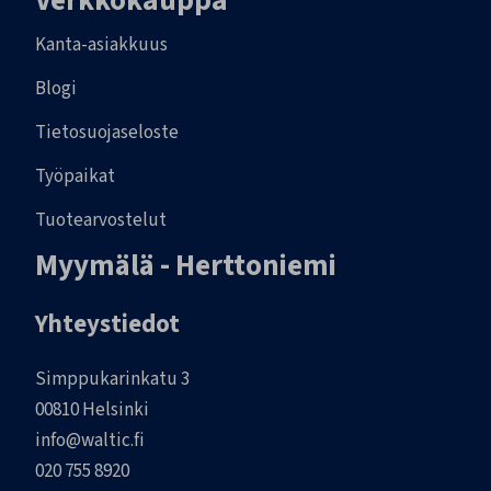
Verkkokauppa
Kanta-asiakkuus
Blogi
Tietosuojaseloste
Työpaikat
Tuotearvostelut
Myymälä - Herttoniemi
Yhteystiedot
Simppukarinkatu 3
00810 Helsinki
info@waltic.fi
020 755 8920