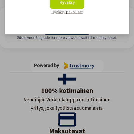
Hyväksy
Hyväksy pakolliset
LOOKING FOR REVIEWS?
View all reviews
Site owner: Upgrade for more views or wait till monthly reset.
100% kotimainen
Veneilijän Verkkokauppa on kotimainen
yritys, joka työllistää suomalaisia.
Maksutavat