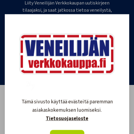
Liity Veneilijän Verkkokaupan uutiskirjeen
tilaajaksi, ja saat jatkossa tietoa veneilystä,
uutuustuotteista ja ajankohtaisista tarjouksista
ensimmäisten joukossa. Lähetämme 1-4
uutiskirjettä kuukaudessa. Voit perua uutiskirjeen
tilauksen milloin tahansa.
Tilaa uutiskirje
Tämä sivusto käyttää evästeitä paremman
asiakaskokemuksen luomiseksi.
Tietosuojaseloste