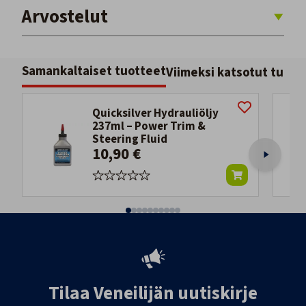
Arvostelut
Samankaltaiset tuotteet
Viimeksi katsotut tuott
Quicksilver Hydrauliöljy
237ml – Power Trim &
Steering Fluid
10,90 €
Tilaa Veneilijän uutiskirje