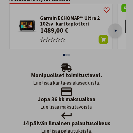
KART
Garmin ECHOMAP™ Ultra 2
102sv -karttaplotteri
1489,00 €
Monipuoliset toimitustavat.
Lue lisää kanta-asiakaseduista.
Jopa 36 kk maksuaikaa
Lue lisää maksutavoista.
14 päivän ilmainen palautusoikeus
Lue lisää palautuksista.