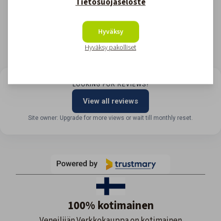
Tietosuojaseloste
Hyväksy
Hyväksy pakolliset
LOOKING FOR REVIEWS?
View all reviews
Site owner: Upgrade for more views or wait till monthly reset.
100% kotimainen
Veneilijän Verkkokauppa on kotimainen