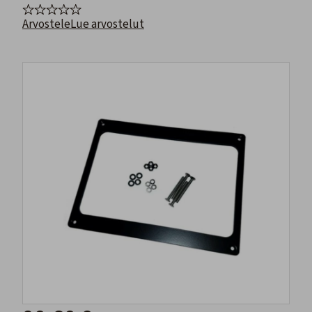
Arvostele
Lue arvostelut