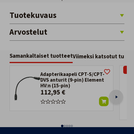
Tuotekuvaus
Arvostelut
Samankaltaiset tuotteet
Viimeksi katsotut tuott
-25
Adapterikaapeli CPT-S/CPT-
DVS anturit (9-pin) Element
HV:n (15-pin)
112,95 €