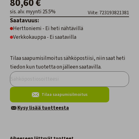
80,60 €
sis. alv. myynti 25.5%
Viite: 723193821381
Saatavuus:
Herttoniemi - Ei heti nähtävillä
Verkkokauppa - Ei saatavilla
Tilaa saapumisilmoitus sähköpostiisi, niin saat heti
tiedon kun tuotetta on jälleen saatavilla.
Tilaa saapumisilmoitus
Kysy lisää tuotteesta
Aiheeseen liittyvät tuotteet