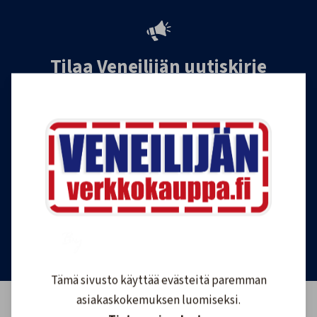
Tilaa Veneilijän uutiskirje
Liity Veneilijän Verkkokaupan uutiskirjeen
tilaajaksi, ja saat jatkossa tietoa veneilystä,
uutuustuotteista ja ajankohtaisista tarjouksista
ensimmäisten joukossa. Lähetämme 1-4
uutiskirjettä kuukaudessa. Voit perua uutiskirjeen
tilauksen milloin tahansa.
Tilaa uutiskirje
Tämä sivusto käyttää evästeitä paremman
asiakaskokemuksen luomiseksi.