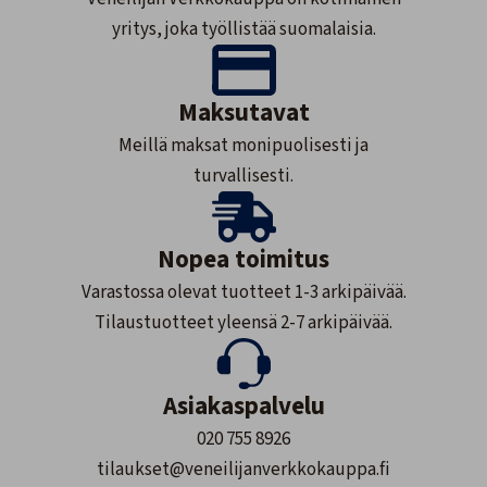
yritys, joka työllistää suomalaisia.
Maksutavat
Meillä maksat monipuolisesti ja
turvallisesti.
Nopea toimitus
Varastossa olevat tuotteet 1-3 arkipäivää.
Tilaustuotteet yleensä 2-7 arkipäivää.
Asiakaspalvelu
020 755 8926
tilaukset@veneilijanverkkokauppa.fi