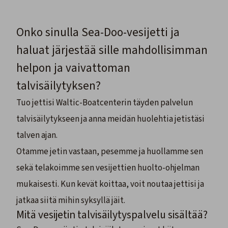
Onko sinulla Sea-Doo-vesijetti ja
haluat järjestää sille mahdollisimman
helpon ja vaivattoman
talvisäilytyksen?
Tuo jettisi Waltic-Boatcenterin täyden palvelun
talvisäilytykseen ja anna meidän huolehtia jetistäsi
talven ajan.
Otamme jetin vastaan, pesemme ja huollamme sen
sekä telakoimme sen vesijettien huolto-ohjelman
mukaisesti. Kun kevät koittaa, voit noutaa jettisi ja
jatkaa siitä mihin syksyllä jäit.
Mitä vesijetin talvisäilytyspalvelu sisältää?