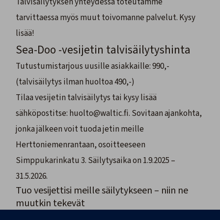
Talvisäilytyksen yhteydessä toteutamme
tarvittaessa myös muut toivomanne palvelut. Kysy
lisää!
Sea-Doo -vesijetin talvisäilytyshinta
Tutustumistarjous uusille asiakkaille: 990,-
(talvisäilytys ilman huoltoa 490,-)
Tilaa vesijetin talvisäilytys tai kysy lisää
sähköpostitse:
huolto@waltic.fi
. Sovitaan ajankohta,
jonka jälkeen voit tuoda jetin meille
Herttoniemenrantaan, osoitteeseen
Simppukarinkatu 3. Säilytysaika on 1.9.2025 –
31.5.2026.
Tuo vesijettisi meille säilytykseen – niin ne
muutkin tekevät