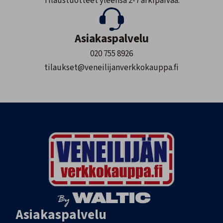
Tilaustuotteet yleensä 2-7 arkipäivää.
Asiakaspalvelu
020 755 8926
tilaukset@veneilijanverkkokauppa.fi
Asiakaspalvelu