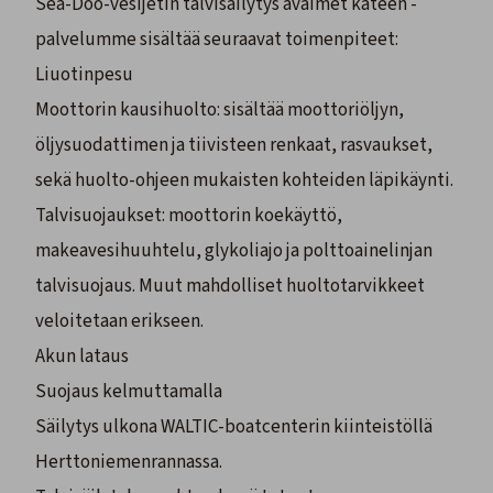
Sea-Doo-vesijetin talvisäilytys avaimet käteen -
palvelumme sisältää seuraavat toimenpiteet:
Liuotinpesu
Moottorin kausihuolto: sisältää moottoriöljyn,
öljysuodattimen ja tiivisteen renkaat, rasvaukset,
sekä huolto-ohjeen mukaisten kohteiden läpikäynti.
Talvisuojaukset: moottorin koekäyttö,
makeavesihuuhtelu, glykoliajo ja polttoainelinjan
talvisuojaus. Muut mahdolliset huoltotarvikkeet
veloitetaan erikseen.
Akun lataus
Suojaus kelmuttamalla
Säilytys ulkona WALTIC-boatcenterin kiinteistöllä
Herttoniemenrannassa.