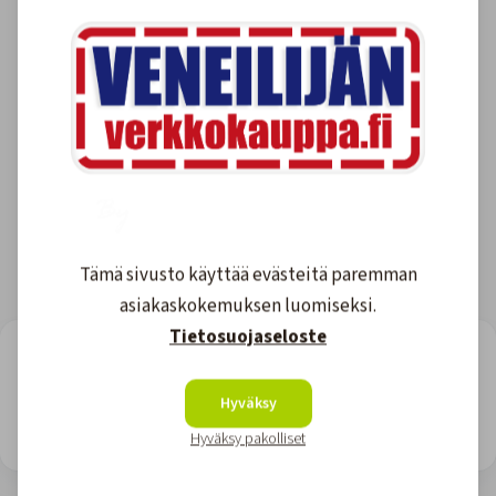
Tämä sivusto käyttää evästeitä paremman
asiakaskokemuksen luomiseksi.
Tietosuojaseloste
LOOKING FOR REVIEWS?
View all reviews
Hyväksy
Site owner: Upgrade for more views or wait till monthly reset.
Hyväksy pakolliset