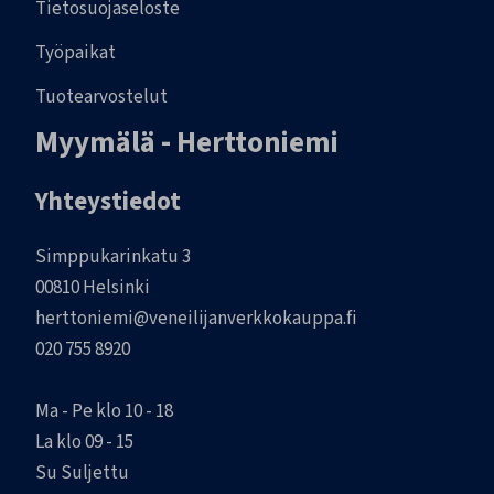
Tietosuojaseloste
Työpaikat
Tuotearvostelut
Myymälä - Herttoniemi
Yhteystiedot
Simppukarinkatu 3
00810 Helsinki
herttoniemi@veneilijanverkkokauppa.fi
020 755 8920
Ma - Pe klo 10 - 18
La klo 09 - 15
Su Suljettu