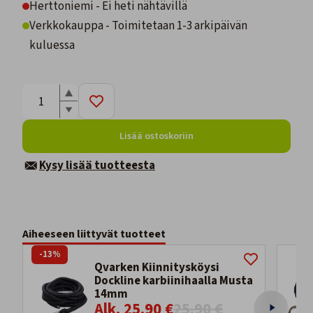
Herttoniemi - Ei heti nähtävillä
Verkkokauppa - Toimitetaan 1-3 arkipäivän
kuluessa
Lisää ostoskoriin
Kysy lisää tuotteesta
Aiheeseen liittyvät tuotteet
-13%
Qvarken Kiinnitysköysi
Dockline karbiinihaalla Musta
14mm
Alk. 25,90 €
25,90 €