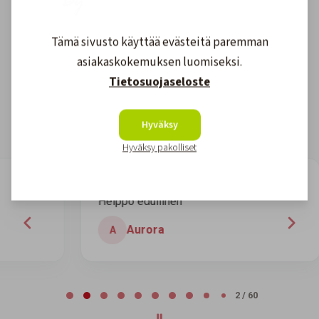
Asiakkaidemme kokemuksia
Tämä sivusto käyttää evästeitä paremman
asiakaskokemuksen luomiseksi.
4.6
1608
arvostelut
Tietosuojaseloste
Kirjoita arvostelu
Hyväksy
Hyväksy pakolliset
7 days ago
Helppo edullinen
H
Aurora
A
Page 2 of 60
2 / 60