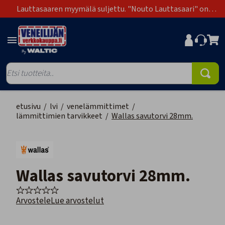
Lauttasaaren myymälä suljettu. "Nouto Lauttasaari" on
poistunut toimitustapavaihtoehdoista.
etusivu
/
lvi
/
venelämmittimet
/
lämmittimien tarvikkeet
/
Wallas savutorvi 28mm.
Wallas savutorvi 28mm.
Arvostele
Lue arvostelut