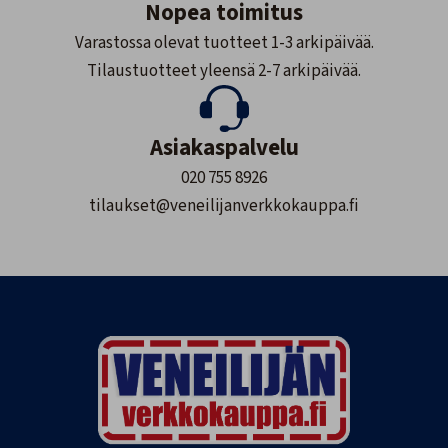
Nopea toimitus
Varastossa olevat tuotteet 1-3 arkipäivää.
Tilaustuotteet yleensä 2-7 arkipäivää.
Asiakaspalvelu
020 755 8926
tilaukset@veneilijanverkkokauppa.fi