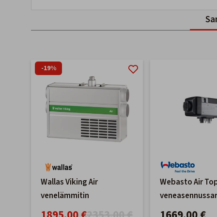
Sa
-19%
Wallas Viking Air
Webasto Air To
venelämmitin
veneasennussarj
1895,00 €
2353,00 €
1669,00 €