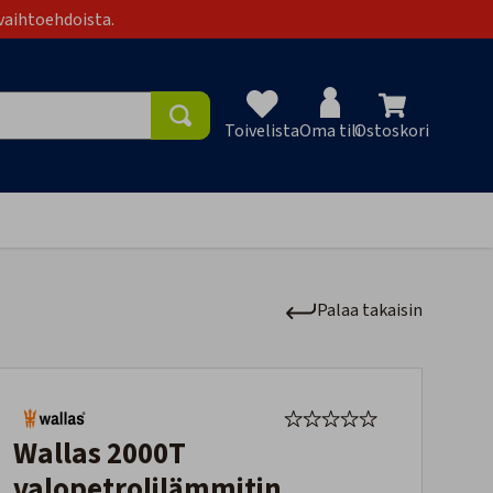
vaihtoehdoista.
Toivelista
Oma tili
Ostoskori
Toivelist
Palaa takaisin
Wallas 2000T
valopetrolilämmitin