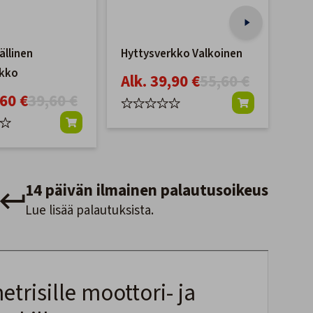
llinen
Hyttysverkko Valkoinen
Hyt
rkko
<85
Alk. 39,90 €
55,60 €
,60 €
39,60 €
82
14 päivän ilmainen palautusoikeus
Lue lisää palautuksista.
trisille moottori- ja