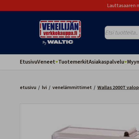
Lauttasaaren m
Etusivu
Veneet
Tuotemerkit
Asiakaspalvelu
Myym
etusivu
/
lvi
/
venelämmittimet
/
Wallas 2000T valop