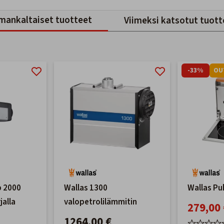
mankaltaiset tuotteet
Viimeksi katsotut tuott
-33%
OU
p 2000
Wallas 1300
Wallas Pu
alla
valopetrolilämmitin
279,00 
1264,00 €