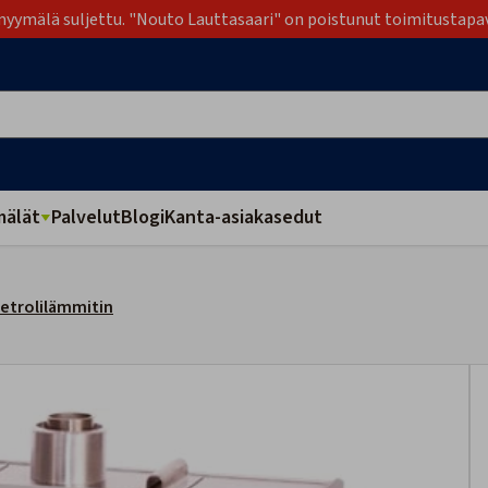
yymälä suljettu. "Nouto Lauttasaari" on poistunut toimitustapa
älät
Palvelut
Blogi
Kanta-asiakasedut
etrolilämmitin