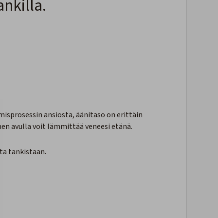
ankilla.
misprosessin ansiosta, äänitaso on erittäin
en avulla voit lämmittää veneesi etänä.
sta tankistaan.