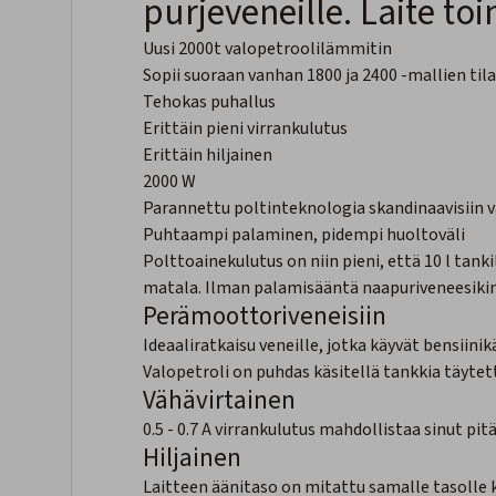
purjeveneille. Laite toi
Uusi 2000t valopetroolilämmitin
Sopii suoraan vanhan 1800 ja 2400 -mallien tila
Tehokas puhallus
Erittäin pieni virrankulutus
Erittäin hiljainen
2000 W
Parannettu poltinteknologia skandinaavisiin 
Puhtaampi palaminen, pidempi huoltoväli
Polttoainekulutus on niin pieni, että 10 l tan
matala. Ilman palamisääntä naapuriveneesikin
Perämoottoriveneisiin
Ideaaliratkaisu veneille, jotka käyvät bensiin
Valopetroli on puhdas käsitellä tankkia täytet
Vähävirtainen
0.5 - 0.7 A virrankulutus mahdollistaa sinut p
Hiljainen
Laitteen äänitaso on mitattu samalle tasolle k