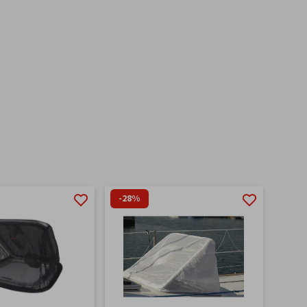
-28%
-6%