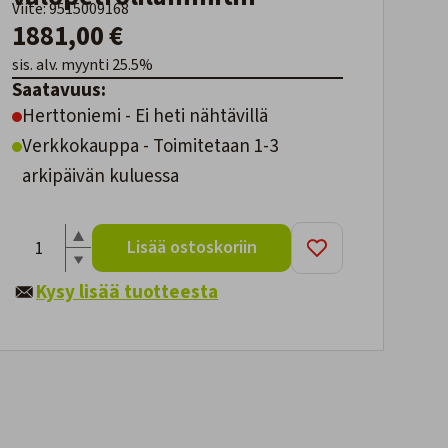
Viite: 9515009168
1881,00 €
sis. alv. myynti 25.5%
Saatavuus:
Herttoniemi - Ei heti nähtävillä
Verkkokauppa - Toimitetaan 1-3
arkipäivän kuluessa
Lisää ostoskoriin
Kysy lisää tuotteesta