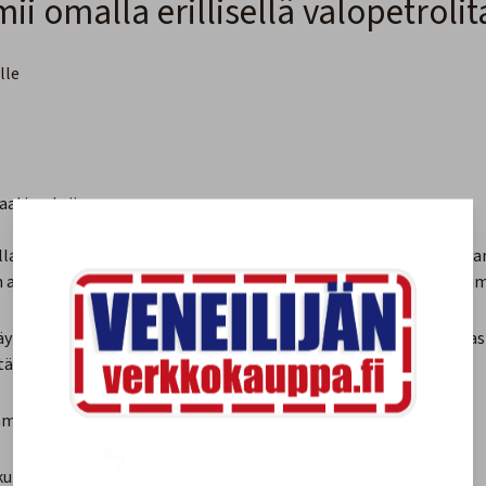
mii omalla erillisellä valopetrolit
lle
vaatimuksiin
killa pidät veneesi lämpimänä koko viikonlopun. Laminaarisen pala
 asukit saavat nauttia luonnon rauhasta. Wallas-kaukokäynnistim
ikäyttöisellä perämoottorilla. Lämmitin käyttää valopetrolia oma
täessä.
itämään veneesi lämpimänä pienellä akkukapasiteetilla.
uin kuiskaus kirjastossa.