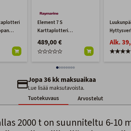
taplotteri
Element 7 S
Luukunpää
opan
Karttaplotteri
Hyttysve
tta
kaikuluotaimella ja
489,00 €
Alk. 39
Pohjois-Euroopan
LightHouse kartta
Jopa 36 kk maksuaikaa
Lue lisää maksutavoista.
Tuotekuvaus
Arvostelut
llas 2000 t on suunniteltu 6-10 me