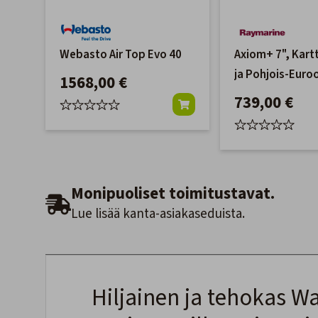
Webasto Air Top Evo 40
Axiom+ 7", Kart
ja Pohjois-Euro
1568,00 €
LightHouse kar
739,00 €
Monipuoliset toimitustavat.
Lue lisää kanta-asiakaseduista.
Hiljainen ja tehokas Wa