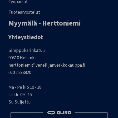
Työpaikat
Tuotearvostelut
Myymälä - Herttoniemi
Yhteystiedot
Simppukarinkatu 3
00810 Helsinki
herttoniemi@veneilijanverkkokauppa.fi
020 755 8920
Ma - Pe klo 10 - 18
La klo 09 - 15
Su Suljettu