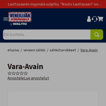
Lauttasaaren myymälä suljettu. "Nouto Lauttasaari" on
poistunut toimitustapavaihtoehdoista.
etusivu
/
veneen sähkö
/
sähkötarvikkeet
/
Vara-Avain
Vara-Avain
Arvostele
Lue arvostelut