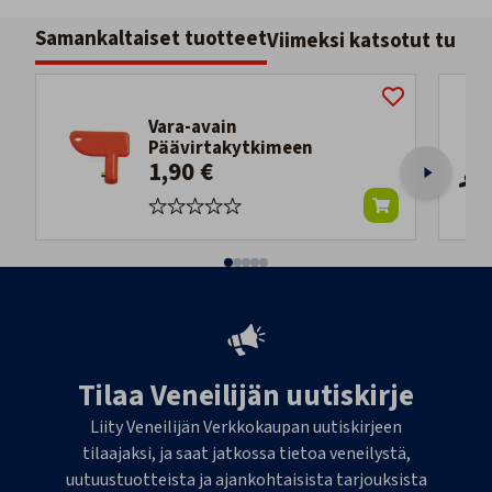
Samankaltaiset tuotteet
Viimeksi katsotut tuott
Vara-avain
Päävirtakytkimeen
1,90 €
Tilaa Veneilijän uutiskirje
Liity Veneilijän Verkkokaupan uutiskirjeen
tilaajaksi, ja saat jatkossa tietoa veneilystä,
uutuustuotteista ja ajankohtaisista tarjouksista