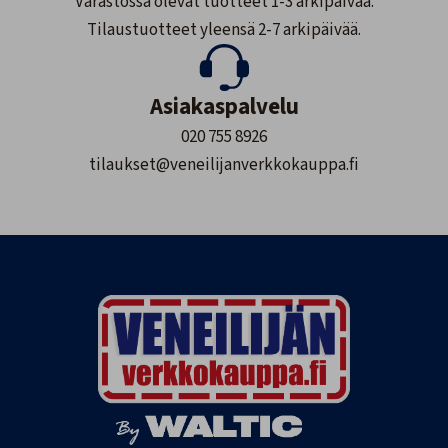
Varastossa olevat tuotteet 1-3 arkipäivää.
Tilaustuotteet yleensä 2-7 arkipäivää.
Asiakaspalvelu
020 755 8926
tilaukset@veneilijanverkkokauppa.fi