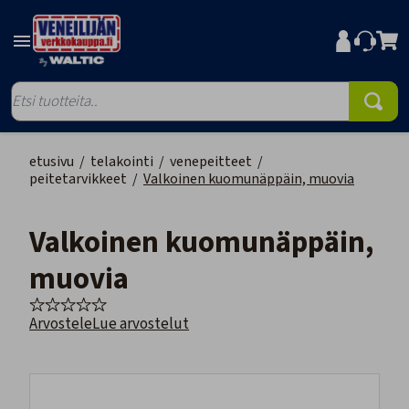
etusivu
/
telakointi
/
venepeitteet
/
peitetarvikkeet
/
Valkoinen kuomunäppäin, muovia
Valkoinen kuomunäppäin,
muovia
Arvostele
Lue arvostelut