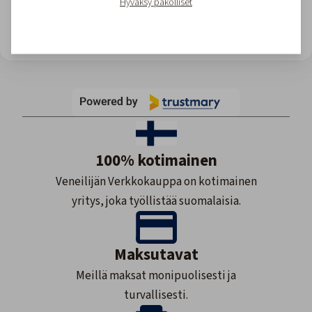
Hyväksy pakolliset
View all reviews
Site owner: Upgrade for more views or wait till monthly reset.
100% kotimainen
Veneilijän Verkkokauppa on kotimainen
yritys, joka työllistää suomalaisia.
Maksutavat
Meillä maksat monipuolisesti ja
turvallisesti.