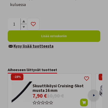
kuluessa
Lisää ostoskoriin
Kysy lisää tuotteesta
Aiheeseen liittyvät tuotteet
-28%
-14
Skuuttiköysi Cruising-Skot
musta 16 mm
7,90 €
10,90 €