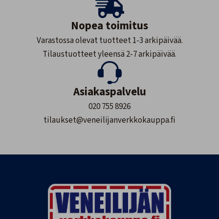
Nopea toimitus
Varastossa olevat tuotteet 1-3 arkipäivää.
Tilaustuotteet yleensä 2-7 arkipäivää.
Asiakaspalvelu
020 755 8926
tilaukset@veneilijanverkkokauppa.fi