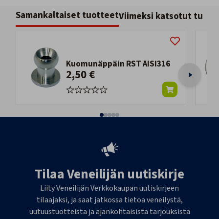
Samankaltaiset tuotteet
Viimeksi katsotut tuott
Kuomunäppäin RST AISI316
2,50 €
Tilaa Veneilijän uutiskirje
Liity Veneilijän Verkkokaupan uutiskirjeen
tilaajaksi, ja saat jatkossa tietoa veneilystä,
uutuustuotteista ja ajankohtaisista tarjouksista