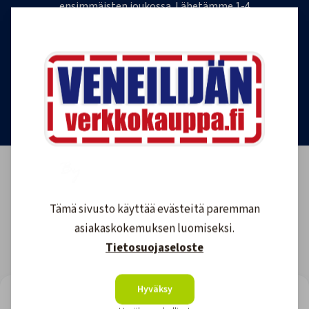
ensimmäisten joukossa. Lähetämme 1-4
uutiskirjettä kuukaudessa. Voit perua uutiskirjeen
tilauksen milloin tahansa.
Tilaa uutiskirje
Tämä sivusto käyttää evästeitä paremman
asiakaskokemuksen luomiseksi.
Tietosuojaseloste
Hyväksy
LOOKING FOR REVIEWS?