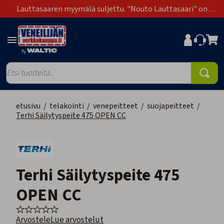
Lauttasaaren myymälä suljettu. "Nouto Lauttasaari" on
poistunut toimitustapavaihtoehdoista.
etusivu
/
telakointi
/
venepeitteet
/
suojapeitteet
/
Terhi Säilytyspeite 475 OPEN CC
Terhi Säilytyspeite 475
OPEN CC
Arvostele
Lue arvostelut