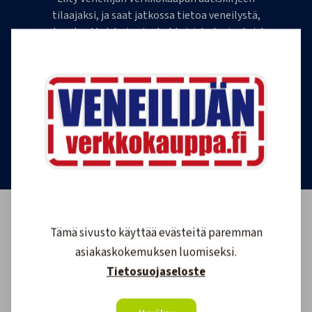
tilaajaksi, ja saat jatkossa tietoa veneilystä,
uutuustuotteista ja ajankohtaisista tarjouksista
ensimmäisten joukossa. Lähetämme 1-4
uutiskirjettä kuukaudessa. Voit perua uutiskirjeen
tilauksen milloin tahansa.
Tilaa uutiskirje
Tämä sivusto käyttää evästeitä paremman
asiakaskokemuksen luomiseksi.
Tietosuojaseloste