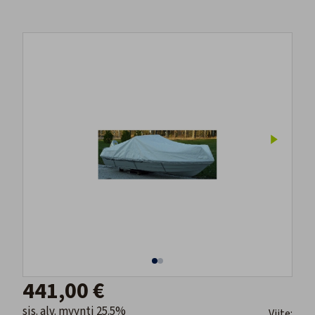
441,00 €
sis. alv. myynti 25.5%
Viite: