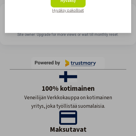
Hyväksy
Hyväksy pakolliset
LOOKING FOR REVIEWS?
View all reviews
Site owner: Upgrade for more views or wait till monthly reset.
100% kotimainen
Veneilijän Verkkokauppa on kotimainen
yritys, joka työllistää suomalaisia.
Maksutavat