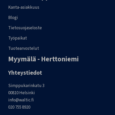
Kanta-asiakkuus
Blogi
Tietosuojaseloste
Työpaikat
Tuotearvostelut
Myymälä - Herttoniemi
Yhteystiedot
Simppukarinkatu 3
00810 Helsinki
info@waltic.fi
020 755 8920