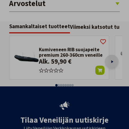
Arvostelut
Samankaltaiset tuotteet
Viimeksi katsotut tuott
Kumiveneen RIB suojapeite
premium 260-360cm veneille
Alk. 59,90 €
Tilaa Veneilijän uutiskirje
Liity Veneilijän Verkkokaupan uutiskirjeen