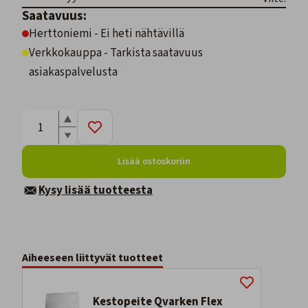
Saatavuus:
Herttoniemi - Ei heti nähtävillä
Verkkokauppa - Tarkista saatavuus
asiakaspalvelusta
Lisää ostoskoriin
Kysy lisää tuotteesta
Aiheeseen liittyvät tuotteet
Kestopeite Qvarken Flex