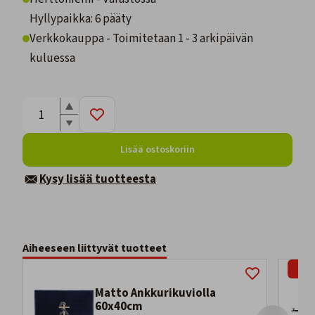
Hyllypaikka: 6 pääty
Verkkokauppa - Toimitetaan 1 - 3 arkipäivän
kuluessa
Lisää ostoskoriin
Kysy lisää tuotteesta
Aiheeseen liittyvät tuotteet
-8%
Matto Ankkurikuviolla
60x40cm