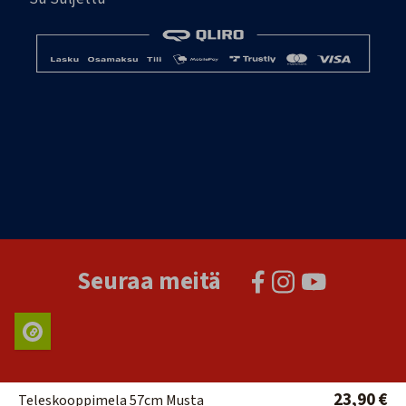
Seuraa meitä
23,90 €
Teleskooppimela 57cm Musta