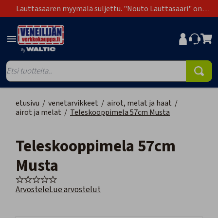
Lauttasaaren myymälä suljettu. "Nouto Lauttasaari" on
poistunut toimitustapavaihtoehdoista.
etusivu
/
venetarvikkeet
/
airot, melat ja haat
/
airot ja melat
/
Teleskooppimela 57cm Musta
Teleskooppimela 57cm
Musta
Arvostele
Lue arvostelut