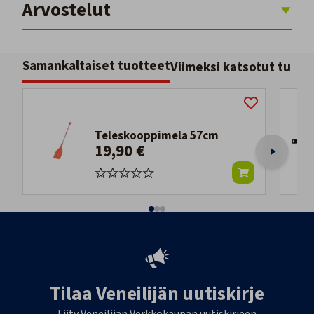
Arvostelut
Samankaltaiset tuotteet
Viimeksi katsotut tuott
Teleskooppimela 57cm
19,90 €
Tilaa Veneilijän uutiskirje