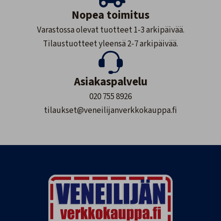
Nopea toimitus
Varastossa olevat tuotteet 1-3 arkipäivää.
Tilaustuotteet yleensä 2-7 arkipäivää.
Asiakaspalvelu
020 755 8926
tilaukset@veneilijanverkkokauppa.fi