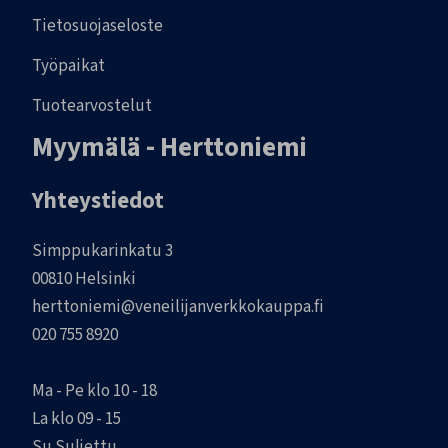
Tietosuojaseloste
Työpaikat
Tuotearvostelut
Myymälä - Herttoniemi
Yhteystiedot
Simppukarinkatu 3
00810 Helsinki
herttoniemi@veneilijanverkkokauppa.fi
020 755 8920
Ma - Pe klo 10 - 18
La klo 09 - 15
Su Suljettu