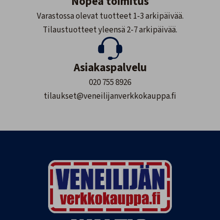
Nopea toimitus
Varastossa olevat tuotteet 1-3 arkipäivää.
Tilaustuotteet yleensä 2-7 arkipäivää.
Asiakaspalvelu
020 755 8926
tilaukset@veneilijanverkkokauppa.fi