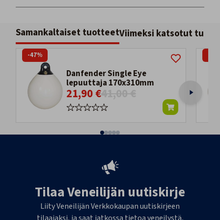
Samankaltaiset tuotteet
Viimeksi katsotut tuott
-47%
-44
Danfender Single Eye
lepuuttaja 170x310mm
21,90 €
41,00 €
Tilaa Veneilijän uutiskirje
Liity Veneilijän Verkkokaupan uutiskirjeen
tilaajaksi, ja saat jatkossa tietoa veneilystä,