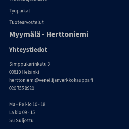
Työpaikat
Tuotearvostelut
Myymälä - Herttoniemi
Yhteystiedot
Simppukarinkatu 3
00810 Helsinki
herttoniemi@veneilijanverkkokauppa.fi
020 755 8920
Ma - Pe klo 10 - 18
La klo 09 - 15
Su Suljettu