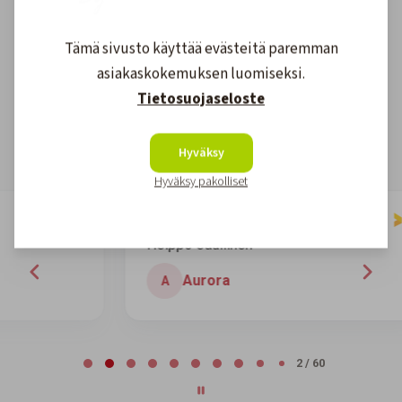
Asiakkaidemme kokemuksia
Tämä sivusto käyttää evästeitä paremman
asiakaskokemuksen luomiseksi.
4.6
1608
arvostelut
Tietosuojaseloste
Kirjoita arvostelu
Hyväksy
Hyväksy pakolliset
7 days ago
Helppo edullinen
H
Aurora
A
Page 2 of 60
2 / 60