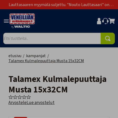
Lauttasaaren myymälä suljettu. "Nouto Lauttasaari" on
poistunut toimitustapavaihtoehdoista.
etusivu
/
kampanjat
/
Talamex Kulmalepuuttaja Musta 15x32CM
Talamex Kulmalepuuttaja
Musta 15x32CM
Arvostele
Lue arvostelut