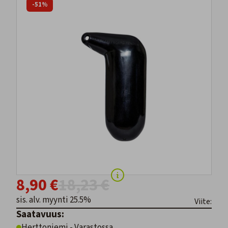
-51%
8,90 €
18,23 €
sis. alv. myynti 25.5%
Viite:
Saatavuus:
Herttoniemi - Varastossa