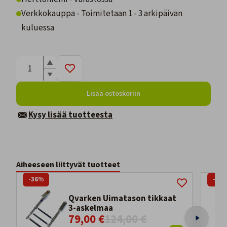
Verkkokauppa - Toimitetaan 1 - 3 arkipäivän
kuluessa
Lisää ostoskoriin
Kysy lisää tuotteesta
Aiheeseen liittyvät tuotteet
-36%
-20
Qvarken Uimatason tikkaat
3-askelmaa
79,00 €
124,00 €