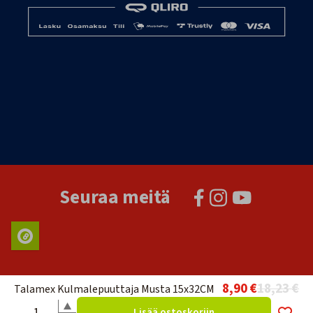
Seuraa meitä
8,90 €
18,23 €
Talamex Kulmalepuuttaja Musta 15x32CM
Lisää ostoskoriin