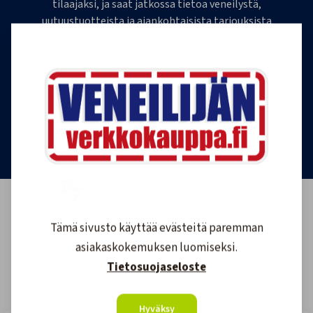
tilaajaksi, ja saat jatkossa tietoa veneilystä,
uutuustuotteista ja ajankohtaisista tarjouksista
ensimmäisten joukossa. Lähetämme 1-4
uutiskirjettä kuukaudessa. Voit perua uutiskirjeen
tilauksen milloin tahansa.
Tilaa uutiskirje
Tämä sivusto käyttää evästeitä paremman
asiakaskokemuksen luomiseksi.
Tietosuojaseloste
Hyväksy