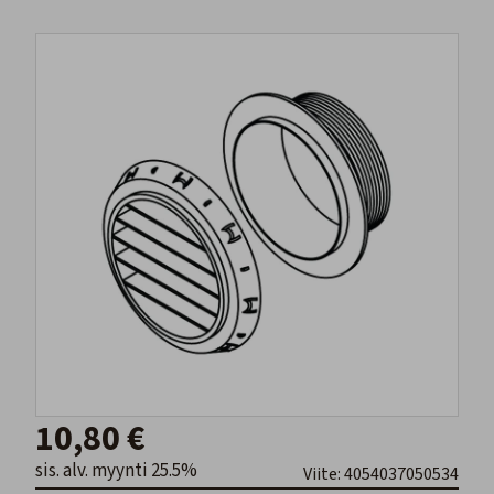
10,80 €
sis. alv. myynti 25.5%
Viite: 4054037050534