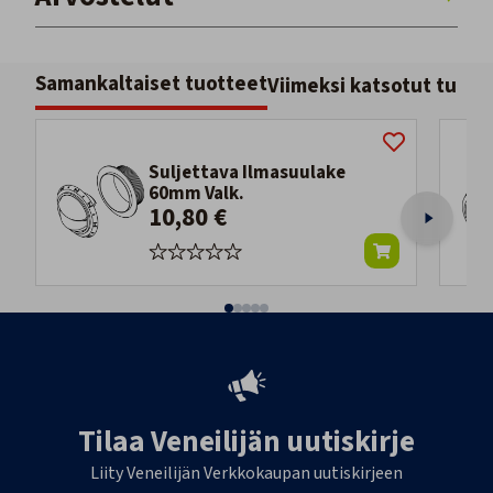
Samankaltaiset tuotteet
Viimeksi katsotut tuott
Suljettava Ilmasuulake
60mm Valk.
10,80 €
Tilaa Veneilijän uutiskirje
Liity Veneilijän Verkkokaupan uutiskirjeen