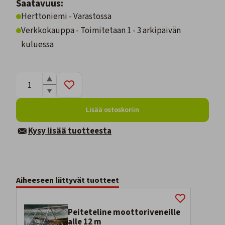
Saatavuus:
Herttoniemi - Varastossa
Verkkokauppa - Toimitetaan 1 - 3 arkipäivän
kuluessa
Lisää ostoskoriin
Kysy lisää tuotteesta
Aiheeseen liittyvät tuotteet
Peiteteline moottoriveneille
alle 12 m