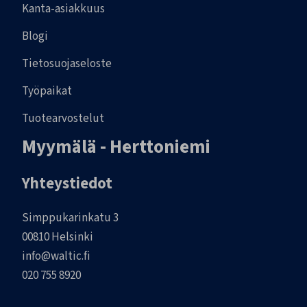
Kanta-asiakkuus
Blogi
Tietosuojaseloste
Työpaikat
Tuotearvostelut
Myymälä - Herttoniemi
Yhteystiedot
Simppukarinkatu 3
00810 Helsinki
info@waltic.fi
020 755 8920