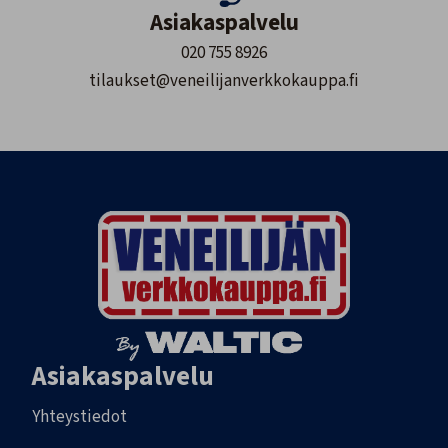
Asiakaspalvelu
020 755 8926
tilaukset@veneilijanverkkokauppa.fi
Asiakaspalvelu
Yhteystiedot