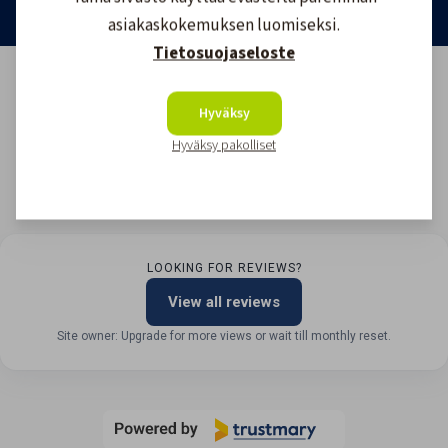
asiakaskokemuksen luomiseksi.
Tietosuojaseloste
Hyväksy
Hyväksy pakolliset
LOOKING FOR REVIEWS?
View all reviews
Site owner: Upgrade for more views or wait till monthly reset.