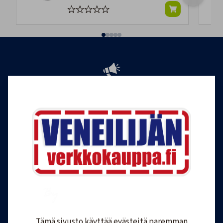
Tilaa Veneilijän uutiskirje
Liity Veneilijän Verkkokaupan uutiskirjeen
tilaajaksi, ja saat jatkossa tietoa veneilystä,
uutuustuotteista ja ajankohtaisista tarjouksista
ensimmäisten joukossa. Lähetämme 1-4
uutiskirjettä kuukaudessa. Voit perua uutiskirjeen
tilauksen milloin tahansa.
Tilaa uutiskirje
Tämä sivusto käyttää evästeitä paremman