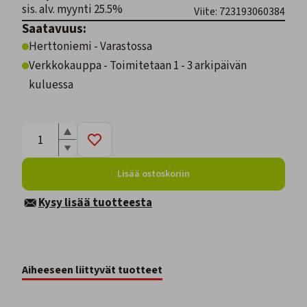
sis. alv. myynti 25.5%
Viite: 723193060384
Saatavuus:
Herttoniemi - Varastossa
Verkkokauppa - Toimitetaan 1 - 3 arkipäivän
kuluessa
Lisää ostoskoriin
Kysy lisää tuotteesta
Aiheeseen liittyvät tuotteet