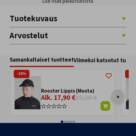
Lue lisää palautuksista.
Tuotekuvaus
Arvostelut
Samankaltaiset tuotteet
Viimeksi katsotut tuott
-29%
-29
Rooster Lippis (Musta)
Alk. 17,90 €
25,20 €