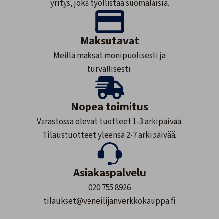
yritys, joka työllistää suomalaisia.
Maksutavat
Meillä maksat monipuolisesti ja
turvallisesti.
Nopea toimitus
Varastossa olevat tuotteet 1-3 arkipäivää.
Tilaustuotteet yleensä 2-7 arkipäivää.
Asiakaspalvelu
020 755 8926
tilaukset@veneilijanverkkokauppa.fi