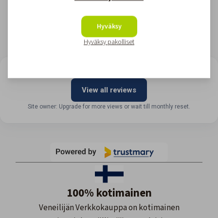
Hyväksy
Hyväksy pakolliset
LOOKING FOR REVIEWS?
View all reviews
Site owner: Upgrade for more views or wait till monthly reset.
100% kotimainen
Veneilijän Verkkokauppa on kotimainen