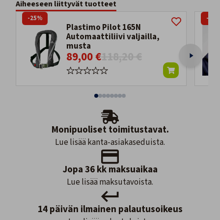
Aiheeseen liittyvät tuotteet
-25%
-29
Plastimo Pilot 165N
Automaattiliivi valjailla,
musta
89,00 €
118,20 €
Monipuoliset toimitustavat.
Lue lisää kanta-asiakaseduista.
Jopa 36 kk maksuaikaa
Lue lisää maksutavoista.
14 päivän ilmainen palautusoikeus