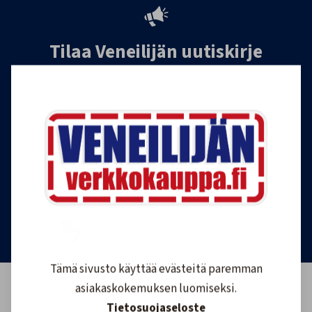
Tilaa Veneilijän uutiskirje
Liity Veneilijän Verkkokaupan uutiskirjeen
tilaajaksi, ja saat jatkossa tietoa veneilystä,
uutuustuotteista ja ajankohtaisista tarjouksista
ensimmäisten joukossa. Lähetämme 1-4
uutiskirjettä kuukaudessa. Voit perua uutiskirjeen
tilauksen milloin tahansa.
Tilaa uutiskirje
Tämä sivusto käyttää evästeitä paremman
asiakaskokemuksen luomiseksi.
Tietosuojaseloste