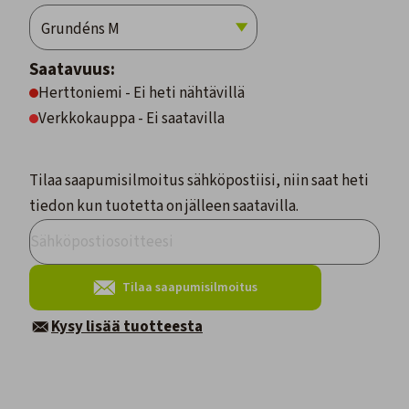
Saatavuus:
Herttoniemi - Ei heti nähtävillä
Verkkokauppa - Ei saatavilla
Tilaa saapumisilmoitus sähköpostiisi, niin saat heti
tiedon kun tuotetta on jälleen saatavilla.
Tilaa saapumisilmoitus
Kysy lisää tuotteesta