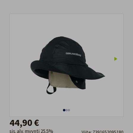
44,90 €
sis. alv. myynti 25.5%
Viite: 7391652095180