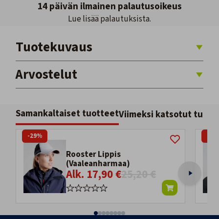
14 päivän ilmainen palautusoikeus
Lue lisää palautuksista.
Tuotekuvaus
Arvostelut
Samankaltaiset tuotteet
Viimeksi katsotut tuott
-29%
-29
Rooster Lippis
(Vaaleanharmaa)
Alk. 17,90 €
25,20 €