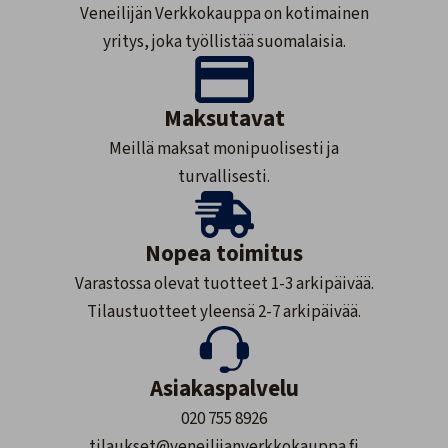
Veneilijän Verkkokauppa on kotimainen
yritys, joka työllistää suomalaisia.
Maksutavat
Meillä maksat monipuolisesti ja
turvallisesti.
Nopea toimitus
Varastossa olevat tuotteet 1-3 arkipäivää.
Tilaustuotteet yleensä 2-7 arkipäivää.
Asiakaspalvelu
020 755 8926
tilaukset@veneilijanverkkokauppa.fi