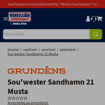
Lauttasaaren myymälä suljettu. "Nouto Lauttasaari" on
poistunut toimitustapavaihtoehdoista.
etusivu
/
vaatteet
/
asusteet
/
päähineet
/
Sou'wester Sandhamn 21 Musta
Sou'wester Sandhamn 21
Musta
Arvostele
Lue arvostelut