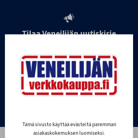
Tilaa Veneilijän uutiskirje
Liity Veneilijän Verkkokaupan uutiskirjeen
tilaajaksi, ja saat jatkossa tietoa veneilystä,
uutuustuotteista ja ajankohtaisista tarjouksista
ensimmäisten joukossa. Lähetämme 1-4
uutiskirjettä kuukaudessa. Voit perua uutiskirjeen
tilauksen milloin tahansa.
Tilaa uutiskirje
Tämä sivusto käyttää evästeitä paremman
asiakaskokemuksen luomiseksi.