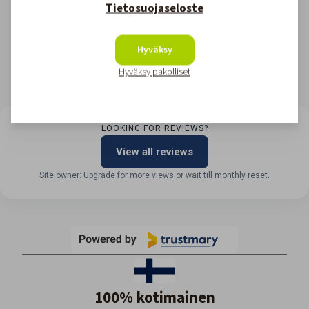
Tietosuojaseloste
Hyväksy
Hyväksy pakolliset
LOOKING FOR REVIEWS?
View all reviews
Site owner: Upgrade for more views or wait till monthly reset.
100% kotimainen