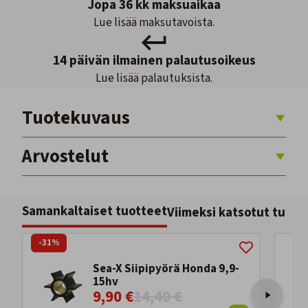
Jopa 36 kk maksuaikaa
Lue lisää maksutavoista.
14 päivän ilmainen palautusoikeus
Lue lisää palautuksista.
Tuotekuvaus
Arvostelut
Samankaltaiset tuotteet
Viimeksi katsotut tuott
-31%
Sea-X Siipipyörä Honda 9,9-
15hv
9,90 €
14,40 €