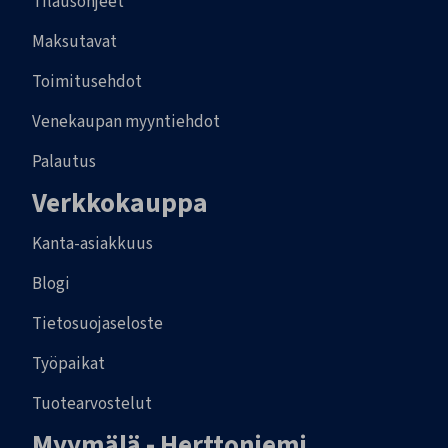
Tilausohjeet
Maksutavat
Toimitusehdot
Venekaupan myyntiehdot
Palautus
Verkkokauppa
Kanta-asiakkuus
Blogi
Tietosuojaseloste
Työpaikat
Tuotearvostelut
Myymälä - Herttoniemi