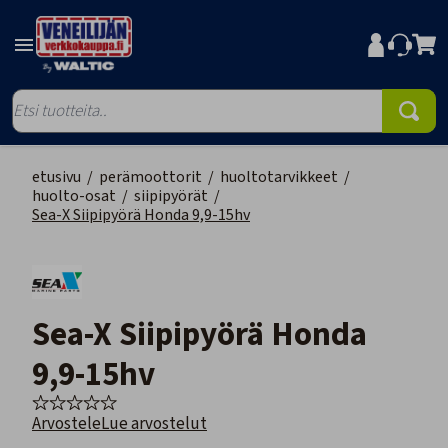
etusivu
/
perämoottorit
/
huoltotarvikkeet
/
huolto-osat
/
siipipyörät
/
Sea-X Siipipyörä Honda 9,9-15hv
Sea-X Siipipyörä Honda
9,9-15hv
Arvostele
Lue arvostelut