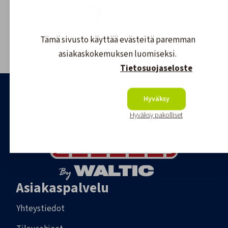
Asiakaspalvelu
020 755 8926
tilaukset@veneilijanverkkokauppa.fi
Tämä sivusto käyttää evästeitä paremman
asiakaskokemuksen luomiseksi.
Tietosuojaseloste
Hyväksy
Hyväksy pakolliset
Asiakaspalvelu
Yhteystiedot