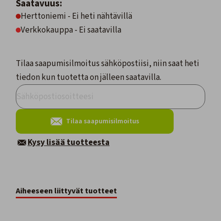
Saatavuus:
Herttoniemi - Ei heti nähtävillä
Verkkokauppa - Ei saatavilla
Tilaa saapumisilmoitus sähköpostiisi, niin saat heti
tiedon kun tuotetta on jälleen saatavilla.
Tilaa saapumisilmoitus
Kysy lisää tuotteesta
Aiheeseen liittyvät tuotteet