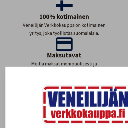
100% kotimainen
Veneilijän Verkkokauppa on kotimainen
yritys, joka työllistää suomalaisia.
Maksutavat
Meillä maksat monipuolisesti ja
turvallisesti.
Nopea toimitus
Varastossa olevat tuotteet 1-3 arkipäivää.
Tilaustuotteet yleensä 2-7 arkipäivää.