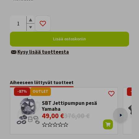
Lisää ostoskoriin
Kysy lisää tuotteesta
Aiheeseen liittyvät tuotteet
-87%
OUTLET
-82
SBT Jettipumpun pesä
Yamaha
49,00 €
376,00 €