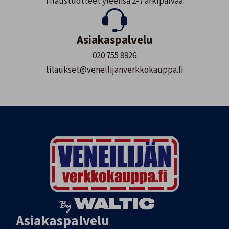
Tilaustuotteet yleensä 2-7 arkipäivää.
Asiakaspalvelu
020 755 8926
tilaukset@veneilijanverkkokauppa.fi
Asiakaspalvelu