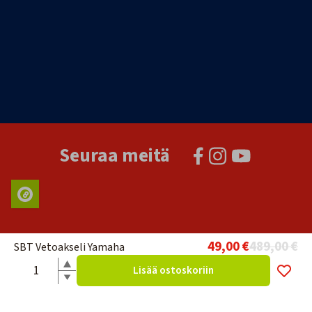
Seuraa meitä
49,00 €
489,00 €
SBT Vetoakseli Yamaha
Lisää ostoskoriin