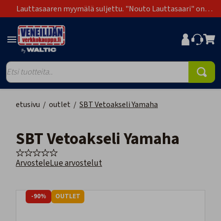
Lauttasaaren myymälä suljettu. "Nouto Lauttasaari" on
poistunut toimitustapavaihtoehdoista.
etusivu
/
outlet
/
SBT Vetoakseli Yamaha
SBT Vetoakseli Yamaha
Arvostele
Lue arvostelut
-90%
OUTLET