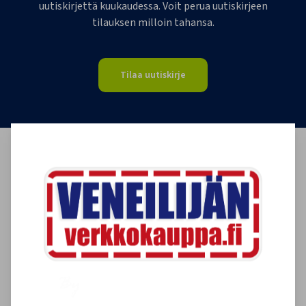
uutiskirjettä kuukaudessa. Voit perua uutiskirjeen
tilauksen milloin tahansa.
Tilaa uutiskirje
Asiakkaidemme kokemuksia