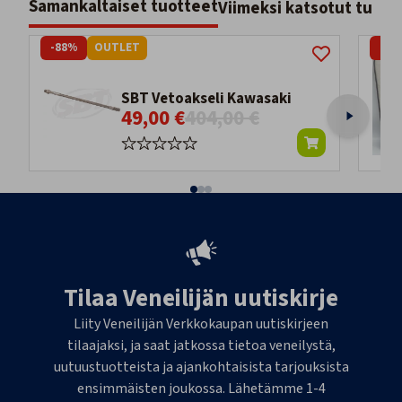
Samankaltaiset tuotteet
Viimeksi katsotut tuott
-88%
OUTLET
-9
SBT Vetoakseli Kawasaki
49,00 €
404,00 €
Tilaa Veneilijän uutiskirje
Liity Veneilijän Verkkokaupan uutiskirjeen
tilaajaksi, ja saat jatkossa tietoa veneilystä,
uutuustuotteista ja ajankohtaisista tarjouksista
ensimmäisten joukossa. Lähetämme 1-4