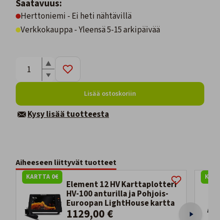
Saatavuus:
Herttoniemi - Ei heti nähtävillä
Verkkokauppa - Yleensä 5-15 arkipäivää
Lisää ostoskoriin
Kysy lisää tuotteesta
Aiheeseen liittyvät tuotteet
KARTTA 0€
KART
Element 12 HV Karttaplotteri
HV-100 anturilla ja Pohjois-
Euroopan LightHouse kartta
1129,00 €