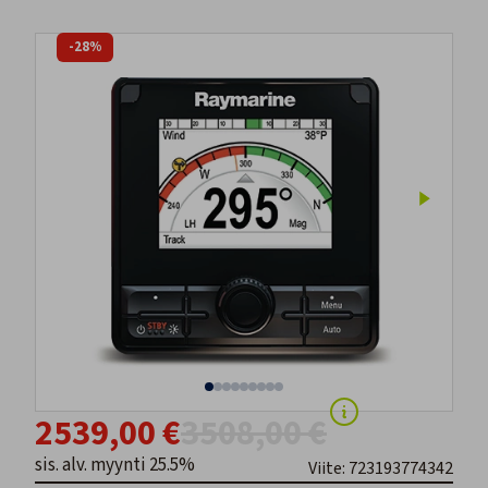
-28%
2539,00 €
3508,00 €
sis. alv. myynti 25.5%
Viite: 723193774342