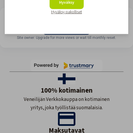
Hyväksy
Hyväksy pakolliset
LOOKING FOR REVIEWS?
View all reviews
Site owner: Upgrade for more views or wait till monthly reset.
100% kotimainen
Veneilijän Verkkokauppa on kotimainen
yritys, joka työllistää suomalaisia.
Maksutavat