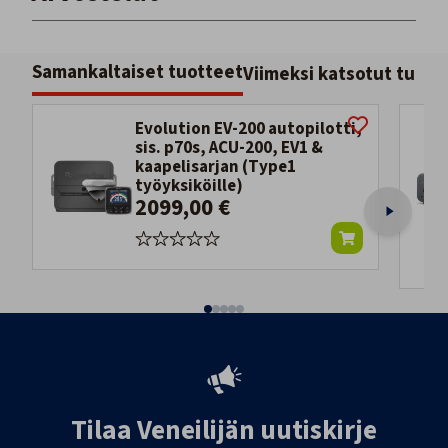
Samankaltaiset tuotteet
Viimeksi katsotut tuott
Evolution EV-200 autopilotti,
sis. p70s, ACU-200, EV1 &
kaapelisarjan (Type1
työyksiköille)
2099,00 €
Tilaa Veneilijän uutiskirje