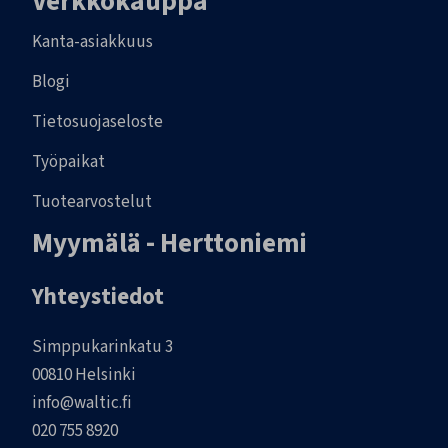
Verkkokauppa
Kanta-asiakkuus
Blogi
Tietosuojaseloste
Työpaikat
Tuotearvostelut
Myymälä - Herttoniemi
Yhteystiedot
Simppukarinkatu 3
00810 Helsinki
info@waltic.fi
020 755 8920