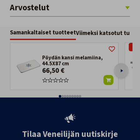
Arvostelut
Samankaltaiset tuotteet
Viimeksi katsotut tuott
-25
Pöydän kansi melamiina,
44.5X87 cm
66,50 €
Tilaa Veneilijän uutiskirje