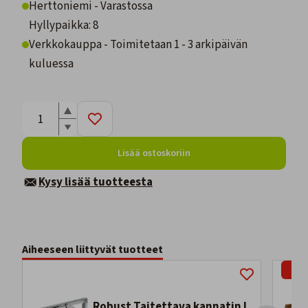
Herttoniemi - Varastossa
Hyllypaikka: 8
Verkkokauppa - Toimitetaan 1 - 3 arkipäivän
kuluessa
Lisää ostoskoriin
Kysy lisää tuotteesta
Aiheeseen liittyvät tuotteet
-8%
Robust Taitettava kannatin L