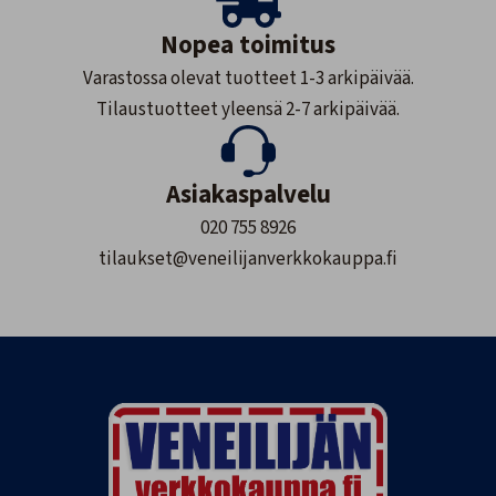
Nopea toimitus
Varastossa olevat tuotteet 1-3 arkipäivää.
Tilaustuotteet yleensä 2-7 arkipäivää.
Asiakaspalvelu
020 755 8926
tilaukset@veneilijanverkkokauppa.fi