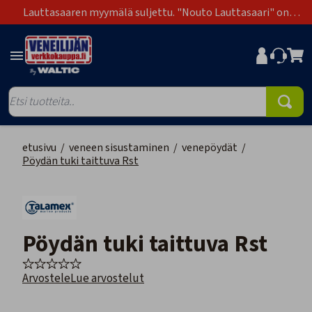
Lauttasaaren myymälä suljettu. "Nouto Lauttasaari" on
poistunut toimitustapavaihtoehdoista.
etusivu
/
veneen sisustaminen
/
venepöydät
/
Pöydän tuki taittuva Rst
Pöydän tuki taittuva Rst
Arvostele
Lue arvostelut