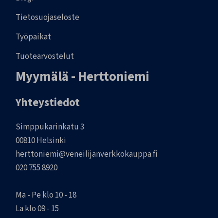
Tietosuojaseloste
Työpaikat
Tuotearvostelut
Myymälä - Herttoniemi
Yhteystiedot
Simppukarinkatu 3
00810 Helsinki
herttoniemi@veneilijanverkkokauppa.fi
020 755 8920
Ma - Pe klo 10 - 18
La klo 09 - 15