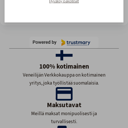
Hyväksy pakolliset
View all reviews
Site owner: Upgrade for more views or wait till monthly reset.
100% kotimainen
Veneilijän Verkkokauppa on kotimainen
yritys, joka työllistää suomalaisia.
Maksutavat
Meillä maksat monipuolisesti ja
turvallisesti.