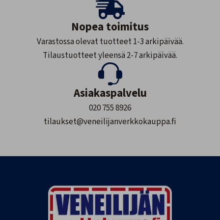
Nopea toimitus
Varastossa olevat tuotteet 1-3 arkipäivää.
Tilaustuotteet yleensä 2-7 arkipäivää.
Asiakaspalvelu
020 755 8926
tilaukset@veneilijanverkkokauppa.fi