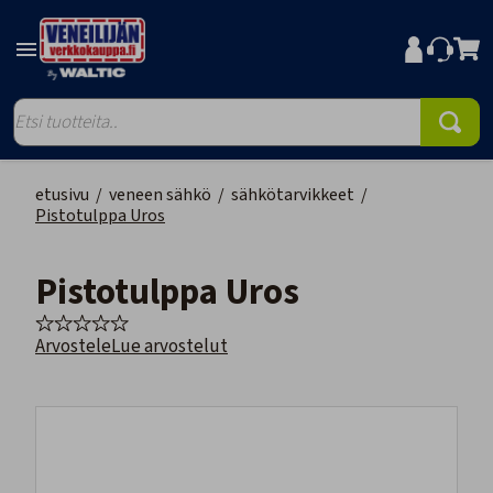
etusivu
/
veneen sähkö
/
sähkötarvikkeet
/
Pistotulppa Uros
Pistotulppa Uros
Arvostele
Lue arvostelut