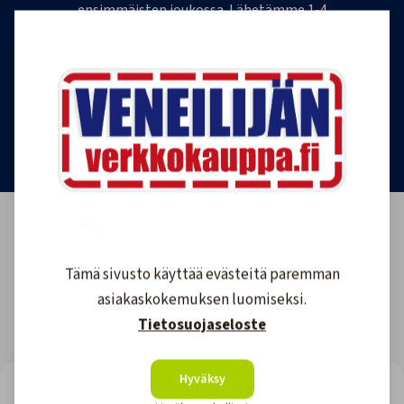
ensimmäisten joukossa. Lähetämme 1-4
uutiskirjettä kuukaudessa. Voit perua uutiskirjeen
tilauksen milloin tahansa.
Tilaa uutiskirje
Tämä sivusto käyttää evästeitä paremman
asiakaskokemuksen luomiseksi.
Tietosuojaseloste
Hyväksy
LOOKING FOR REVIEWS?