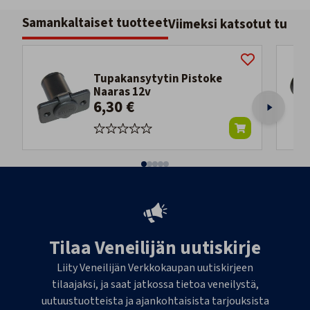
Samankaltaiset tuotteet
Viimeksi katsotut tuott
Tupakansytytin Pistoke
Naaras 12v
6,30 €
Tilaa Veneilijän uutiskirje
Liity Veneilijän Verkkokaupan uutiskirjeen
tilaajaksi, ja saat jatkossa tietoa veneilystä,
uutuustuotteista ja ajankohtaisista tarjouksista