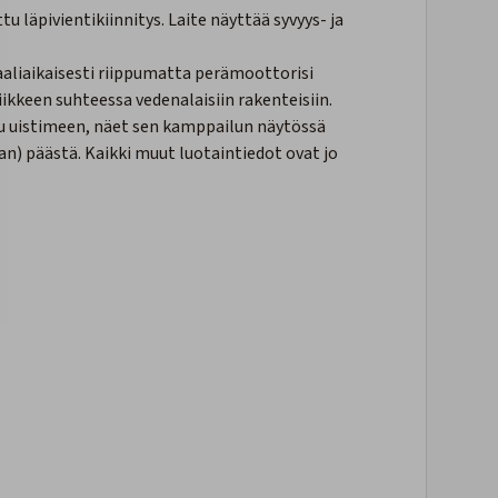
äpivientikiinnitys. Laite näyttää syvyys- ja
eaaliaikaisesti riippumatta perämoottorisi
liikkeen suhteessa vedenalaisiin rakenteisiin.
ttuu uistimeen, näet sen kamppailun näytössä
an) päästä. Kaikki muut luotaintiedot ovat jo