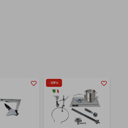
-39%
-60