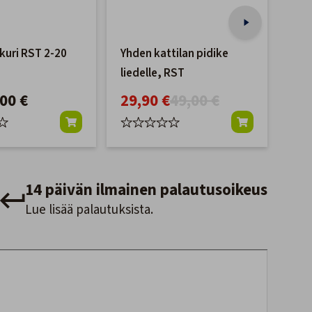
kuri RST 2-20
Yhden kattilan pidike
Qva
liedelle, RST
Lar
,00 €
29,90 €
49,00 €
11
14 päivän ilmainen palautusoikeus
Lue lisää palautuksista.