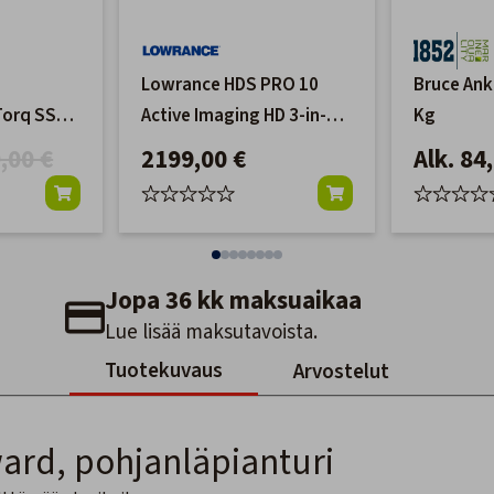
Lowrance HDS PRO 10
Bruce Ank
-Torq SSR
Active Imaging HD 3-in-1 -
Kg
anturilla
,00 €
2199,00 €
Alk. 84
Jopa 36 kk maksuaikaa
Lue lisää maksutavoista.
Tuotekuvaus
Arvostelut
ard, pohjanläpianturi