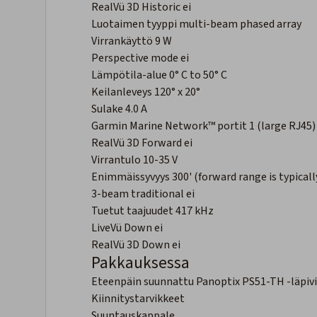
RealVü 3D Historic ei
Luotaimen tyyppi multi-beam phased array
Virrankäyttö 9 W
Perspective mode ei
Lämpötila-alue 0° C to 50° C
Keilanleveys 120° x 20°
Sulake 4.0 A
Garmin Marine Network™ portit 1 (large RJ45)
RealVü 3D Forward ei
Virrantulo 10-35 V
Enimmäissyvyys 300' (forward range is typicall
3-beam traditional ei
Tuetut taajuudet 417 kHz
LiveVü Down ei
RealVü 3D Down ei
Pakkauksessa
Eteenpäin suunnattu Panoptix PS51-TH -läpivi
Kiinnitystarvikkeet
Suuntauskappale