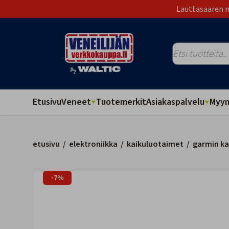
Lauttasaaren m
Etusivu
Veneet
Tuotemerkit
Asiakaspalvelu
Myym
etusivu
/
elektroniikka
/
kaikuluotaimet
/
garmin ka
-7%