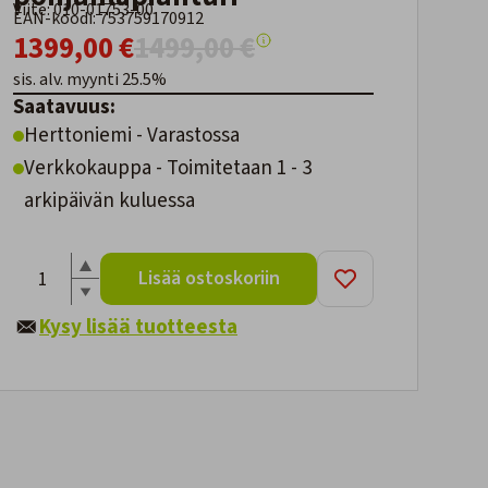
Viite: 010-01753-00
EAN-koodi: 753759170912
1399,00 €
1499,00 €
sis. alv. myynti 25.5%
Saatavuus:
Herttoniemi - Varastossa
Verkkokauppa - Toimitetaan 1 - 3
arkipäivän kuluessa
Lisää ostoskoriin
Kysy lisää tuotteesta