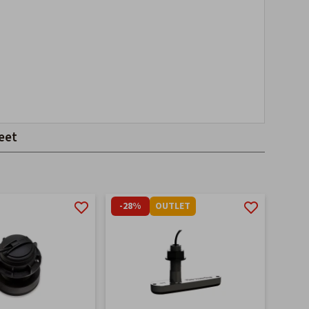
eet
-28%
OUTLET