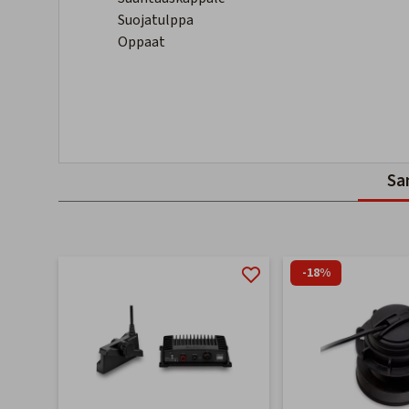
Suojatulppa
Oppaat
Sa
-18%