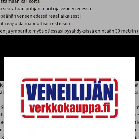
lttämään karikoita
lla seurataan pohjan muotoja veneen edessä
 päähän veneen edessä reaaliaikaisesti
it reagoida mahdollisiin esteisiin
en ja ympärille myös ollessasi pysähdyksissä enintään 30 metrin 
 joka sisältää ensiluokkaisen FrontVü-luotaimen, auttaa välttäm
sisältää LiveVü eteenpäin -luotaimen, jolla näet veneen alla ja ede
90 metrin (300 jalan) päässä (8–10-kertaisesti veden syvyys) ja an
esillä luottavaisesti, koska Panoptix FrontVü -laitteessa on kapeak
n edessä olevan pohjan seuraamiseen miettimättä liikaa veneen siv
a näet pohjan muodot selkeästi myös aallokossa. Lisäksi kaikki e
n karttaplottereiden näytöille Garmin Marine Network -verkossa.