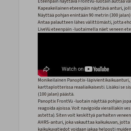
Eteenpäin näyttävä FrontVü-luotain auttaa vä
Kapeakeilainen eteenpäin näyttävä anturi, jo
Näyttää pohjan enintään 90 metrin (300 jalan)
Antaa palautteen lähes välittömästi, jotta ehd
LiveVü eteenpäin -luotaimella näet veneen ete
Monikeilainen Panoptix-läpivientikaikuanturi,
karttaplotterissa reaaliaikaisesti. Lisäksi se 
(100 jalan) päästä.
Panoptix FrontVü -luotain näyttää pohjan jopa 
reagoida ajoissa. Voit navigoida vieraillakin v
astetta). Siten voit keskittyä parhaiten venee
AHRS-anturi, joka vakauttaa kaikukuvan, jott
kaikukuvatiedot voidaan jakaa helposti muide