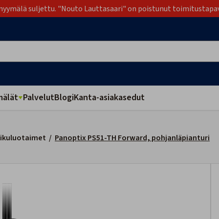
yymälä suljettu. "Nouto Lauttasaari" on poistunut toimitustapa
älät
Palvelut
Blogi
Kanta-asiakasedut
ikuluotaimet
/
Panoptix PS51-TH Forward, pohjanläpianturi