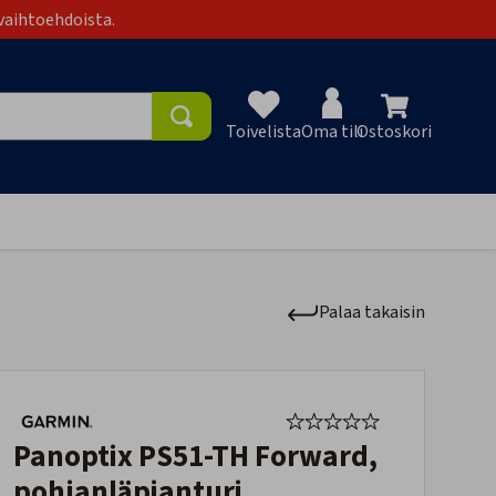
vaihtoehdoista.
Toivelista
Oma tili
Ostoskori
Toivelist
Palaa takaisin
Panoptix PS51-TH Forward,
pohjanläpianturi