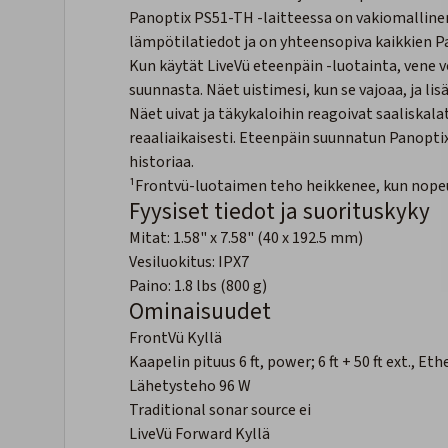
Panoptix PS51-TH -laitteessa on vakiomallinen
lämpötilatiedot ja on yhteensopiva kaikkien P
Kun käytät LiveVü eteenpäin -luotainta, vene v
suunnasta. Näet uistimesi, kun se vajoaa, ja lis
Näet uivat ja täkykaloihin reagoivat saaliskal
reaaliaikaisesti. Eteenpäin suunnatun Panoptix
historiaa.
¹Frontvü-luotaimen teho heikkenee, kun nopeu
Fyysiset tiedot ja suorituskyky
Mitat: 1.58" x 7.58" (40 x 192.5 mm)
Vesiluokitus: IPX7
Paino: 1.8 lbs (800 g)
Ominaisuudet
FrontVü Kyllä
Kaapelin pituus 6 ft, power; 6 ft + 50 ft ext., Et
Lähetysteho 96 W
Traditional sonar source ei
LiveVü Forward Kyllä