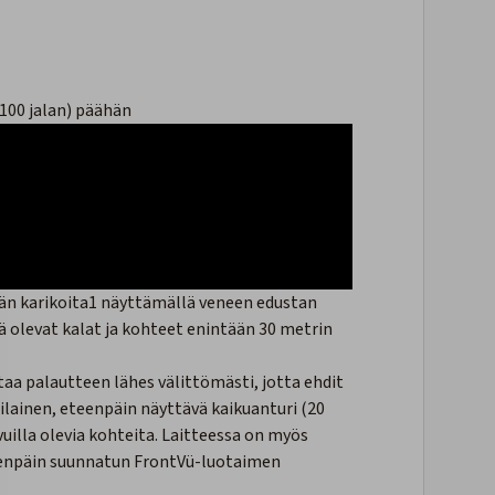
(100 jalan) päähän
ään karikoita1 näyttämällä veneen edustan
ssä olevat kalat ja kohteet enintään 30 metrin
taa palautteen lähes välittömästi, jotta ehdit
eilainen, eteenpäin näyttävä kaikuanturi (20
uilla olevia kohteita. Laitteessa on myös
teenpäin suunnatun FrontVü-luotaimen