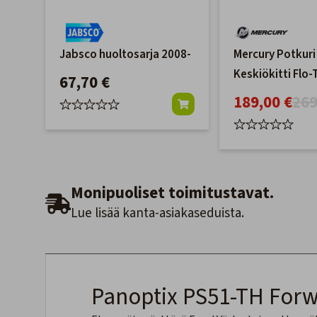
Jabsco huoltosarja 2008-
Mercury Potkuri
Keskiökitti Flo
67,70 €
HD 1.25"
189,00 €
269
Monipuoliset toimitustavat.
Lue lisää kanta-asiakaseduista.
Panoptix PS51-TH Forw