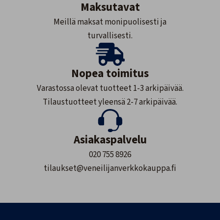
Maksutavat
Meillä maksat monipuolisesti ja
turvallisesti.
Nopea toimitus
Varastossa olevat tuotteet 1-3 arkipäivää.
Tilaustuotteet yleensä 2-7 arkipäivää.
Asiakaspalvelu
020 755 8926
tilaukset@veneilijanverkkokauppa.fi