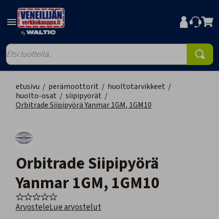
etusivu
/
perämoottorit
/
huoltotarvikkeet
/
huolto-osat
/
siipipyörät
/
Orbitrade Siipipyörä Yanmar 1GM, 1GM10
Orbitrade Siipipyörä
Yanmar 1GM, 1GM10
Arvostele
Lue arvostelut