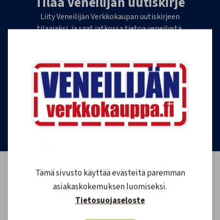
Tilaa Veneilijän uutiskirje
Liity Veneilijän Verkkokaupan uutiskirjeen
tilaajaksi, ja saat jatkossa tietoa veneilystä,
uutuustuotteista ja ajankohtaisista tarjouksista
ensimmäisten joukossa. Lähetämme 1-4
uutiskirjettä kuukaudessa. Voit perua uutiskirjeen
tilauksen milloin tahansa.
Tilaa uutiskirje
Tämä sivusto käyttää evästeitä paremman
asiakaskokemuksen luomiseksi.
Tietosuojaseloste