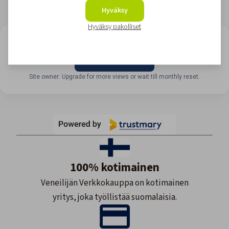
Hyväksy
Hyväksy pakolliset
LOOKING FOR REVIEWS?
View all reviews
Site owner: Upgrade for more views or wait till monthly reset.
100% kotimainen
Veneilijän Verkkokauppa on kotimainen
yritys, joka työllistää suomalaisia.