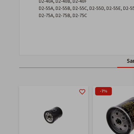
D2-40A, D2-40B, D2-40F
D2-55A, D2-55B, D2-55C, D2-55D, D2-55E, D2-5
D2-75A, D2-75B, D2-75C
Sa
-7%