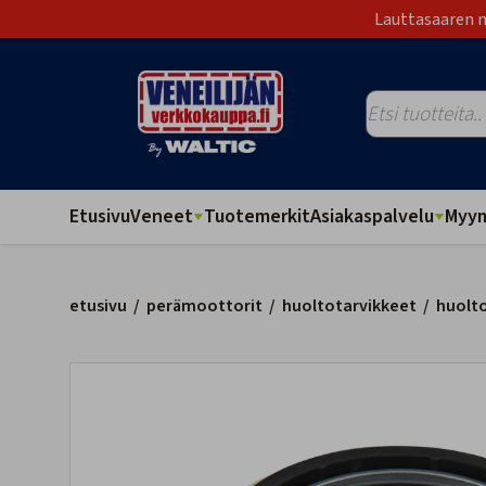
Lauttasaaren m
Etusivu
Veneet
Tuotemerkit
Asiakaspalvelu
Myym
etusivu
/
perämoottorit
/
huoltotarvikkeet
/
huolt