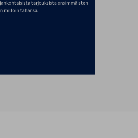
a ajankohtaisista tarjouksista ensimmäisten
n milloin tahansa.