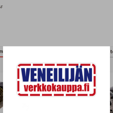
5F
mankaltaiset tuotteet
Viimeksi katsotut tuott
-14%
-14%