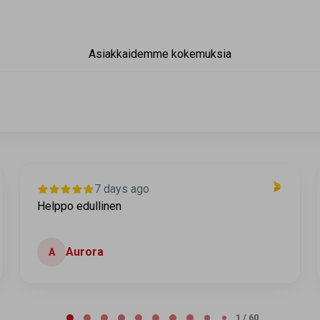
Asiakkaidemme kokemuksia
9 days ago
Helppo ja luotettava
Mikko
M
2 / 60