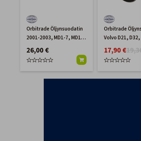
Orbitrade Öljynsuodatin
Orbitrade Öljyn
2001-2003, MD1-7, MD11,
Volvo D21, D32,
MD17, MB10
D71-D75
26,00 €
17,90 €
19,3