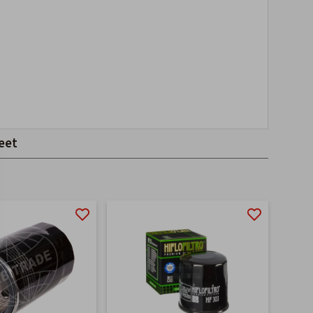
eet
-27