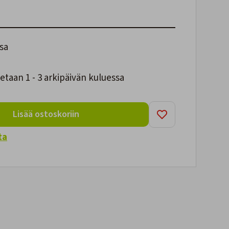
sa
taan 1 - 3 arkipäivän kuluessa
Lisää ostoskoriin
ta