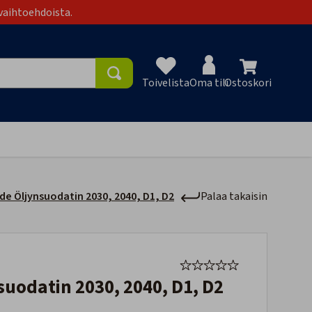
vaihtoehdoista.
Toivelista
Oma tili
Ostoskori
Toivelist
de Öljynsuodatin 2030, 2040, D1, D2
Palaa takaisin
nsuodatin 2030, 2040, D1, D2