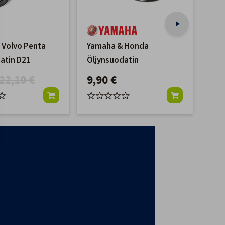
 Volvo Penta
Yamaha & Honda
Orb
atin D21
Öljynsuodatin
D3, 
22,10 €
9,90 €
18