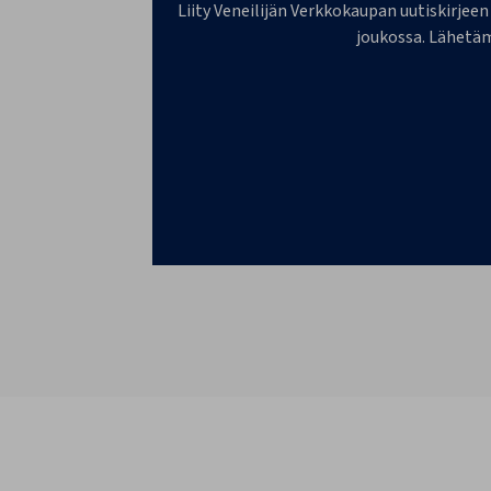
Liity Veneilijän Verkkokaupan uutiskirjeen
joukossa. Lähetäm