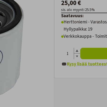
25,00 €
sis. alv. myynti 25.5%
Saatavuus:
Herttoniemi - Varastos
Hyllypaikka: 19
Verkkokauppa - Toimite
Kysy lisää tuottees