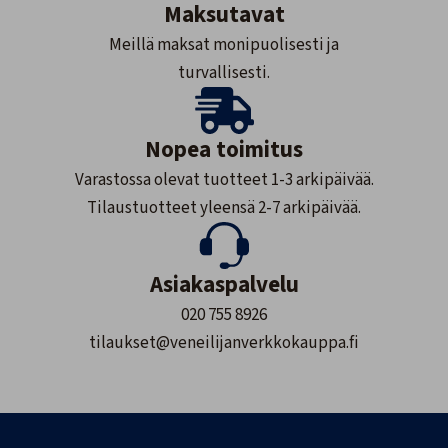
Maksutavat
Meillä maksat monipuolisesti ja
turvallisesti.
Nopea toimitus
Varastossa olevat tuotteet 1-3 arkipäivää.
Tilaustuotteet yleensä 2-7 arkipäivää.
Asiakaspalvelu
020 755 8926
tilaukset@veneilijanverkkokauppa.fi