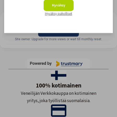
Hyväksy
Hyväksy pakolliset
LOOKING FOR REVIEWS?
View all reviews
Site owner: Upgrade for more views or wait till monthly reset.
100% kotimainen
Veneilijän Verkkokauppa on kotimainen
yritys, joka työllistää suomalaisia.