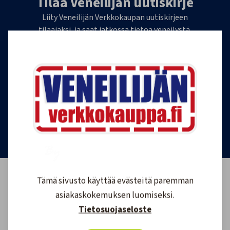
Tilaa Veneilijän uutiskirje
Liity Veneilijän Verkkokaupan uutiskirjeen
tilaajaksi, ja saat jatkossa tietoa veneilystä,
uutuustuotteista ja ajankohtaisista tarjouksista
ensimmäisten joukossa. Lähetämme 1-4
uutiskirjettä kuukaudessa. Voit perua uutiskirjeen
tilauksen milloin tahansa.
Tilaa uutiskirje
Tämä sivusto käyttää evästeitä paremman
asiakaskokemuksen luomiseksi.
Tietosuojaseloste