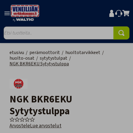
etusivu
/
perämoottorit
/
huoltotarvikkeet
/
huolto-osat
/
sytytystulpat
/
NGK BKR6EKU Sytytystulppa
NGK BKR6EKU
Sytytystulppa
Arvostele
Lue arvostelut