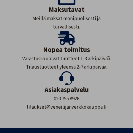
Maksutavat
Meillä maksat monipuolisesti ja
turvallisesti.
Nopea toimitus
Varastossa olevat tuotteet 1-3 arkipäivää.
Tilaustuotteet yleensä 2-7 arkipäivää.
Asiakaspalvelu
020 755 8926
tilaukset@veneilijanverkkokauppa.fi