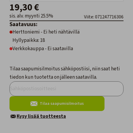
19,30 €
sis. alv. myynti 25.5%
Viite: 071247716306
Saatavuus:
Herttoniemi - Ei heti nähtävillä
Hyllypaikka: 18
Verkkokauppa - Ei saatavilla
Tilaa saapumisilmoitus sähköpostiisi, niin saat heti
tiedon kun tuotetta on jälleen saatavilla.
Tilaa saapumisilmoitus
Kysy lisää tuotteesta