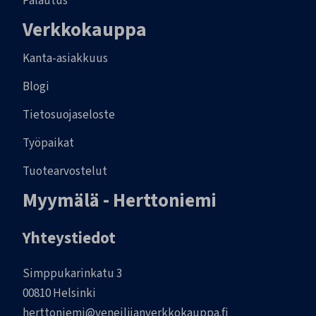
Palautus
Verkkokauppa
Kanta-asiakkuus
Blogi
Tietosuojaseloste
Työpaikat
Tuotearvostelut
Myymälä - Herttoniemi
Yhteystiedot
Simppukarinkatu 3
00810 Helsinki
herttoniemi@veneilijanverkkokauppa.fi