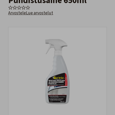
Puhdistusaine 650ml
Arvostele
Lue arvostelut