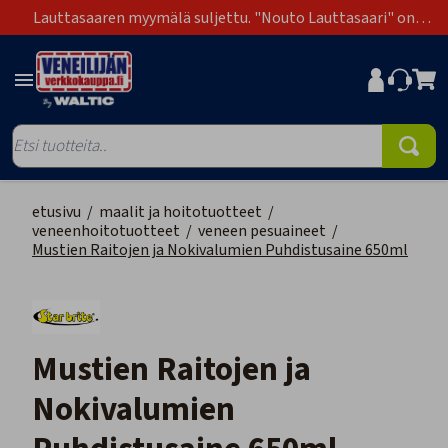
Lauttasaaren myymälä suljettu. "Nouto Lauttasaari" on
poistunut toimitustapavaihtoehdoista.
etusivu
/
maalit ja hoitotuotteet
/
veneenhoitotuotteet
/
veneen pesuaineet
/
Mustien Raitojen ja Nokivalumien Puhdistusaine 650ml
Mustien Raitojen ja
Nokivalumien