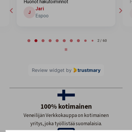
Huonot hakutoiminnot
H
Jari
J
Espoo
Page 2 of 60
2 / 60
Review widget
by
trustmary
100% kotimainen
Veneilijän Verkkokauppa on kotimainen
yritys, joka työllistää suomalaisia.