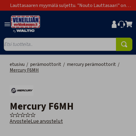
Lauttasaaren myymälä suljettu. "Nouto Lauttasaari" on
poistunut toimitustapavaihtoehdoista.
etusivu
/
perämoottorit
/
mercury perämoottorit
/
Mercury F6MH
Mercury F6MH
Arvostele
Lue arvostelut