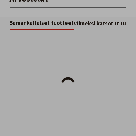
Samankaltaiset tuotteet
Viimeksi katsotut tuott