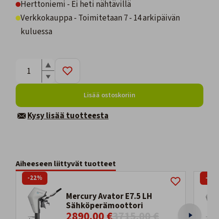
Herttoniemi - Ei heti nähtävillä
Verkkokauppa - Toimitetaan 7 - 14 arkipäivän
kuluessa
Lisää ostoskoriin
Kysy lisää tuotteesta
Aiheeseen liittyvät tuotteet
-22%
-22
Mercury Avator E7.5 LH
Sähköperämoottori
2890,00 €
3715,00 €