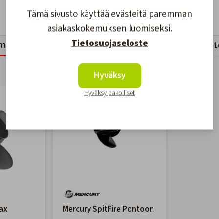
Tämä sivusto käyttää evästeitä paremman
asiakaskokemuksen luomiseksi.
Tietosuojaseloste
mankaltaiset tuotteet
Viimeksi katsotut tuott
Hyväksy
Hyväksy pakolliset
-12%
ax
Mercury SpitFire Pontoon