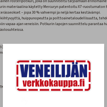
painen rosteripotkuri, joka on suunniteltu tarjoamaan erinomainen
rin materiaalina käytetty Mercuryn patentoitu X7-ruostumaton t
rässeokset – jopa 30 % vahvempi ja neljä kertaa kestävämpi.
kiihtyvyyttä, huippunopeutta ja polttoainetaloudellisuutta, tehde
piin vapaa-ajan veneisiin. Potkurin lapojen suunnittelu parantaa h
läolosuhteissa.
ti)
, moottorikohtaisella keskiöllä
7K1 sisältyy)