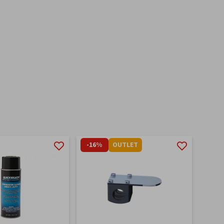
-16%
OUTLET
-45