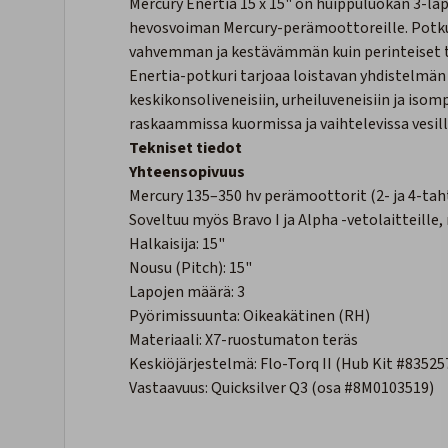
Mercury Enertia 15 x 15" on huippuluokan 3-la
hevosvoiman Mercury-perämoottoreille. Potku
vahvemman ja kestävämmän kuin perinteiset te
Enertia-potkuri tarjoaa loistavan yhdistelmän 
keskikonsoliveneisiin, urheiluveneisiin ja isom
raskaammissa kuormissa ja vaihtelevissa vesil
Tekniset tiedot
Yhteensopivuus
Mercury 135–350 hv perämoottorit (2- ja 4-tah
Soveltuu myös Bravo I ja Alpha -vetolaitteille
Halkaisija: 15"
Nousu (Pitch): 15"
Lapojen määrä: 3
Pyörimissuunta: Oikeakätinen (RH)
Materiaali: X7-ruostumaton teräs
Keskiöjärjestelmä: Flo-Torq II (Hub Kit #83525
Vastaavuus: Quicksilver Q3 (osa #8M0103519)