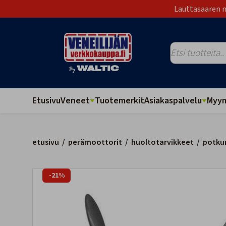
Lauttasaaren m
Etusivu
Veneet
Tuotemerkit
Asiakaspalvelu
Myym
etusivu
/
perämoottorit
/
huoltotarvikkeet
/
potkur
-21%