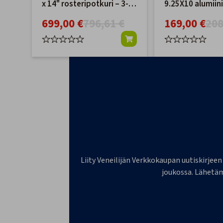
x 14" rosteripotkuri – 3-
9.25X10 alumiin
lapainen
699,00 €
796,61 €
169,00 €
208
Liity Veneilijän Verkkokaupan uutiskirjeen
joukossa. Lähetäm