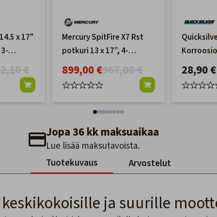
14.5 x 17"
Mercury SpitFire X7 Rst
Quicksilv
 3-
potkuri 13 x 17”, 4-
Korroosio
lapainen, RH
g (Corros
2,18 €
899,00 €
967,00 €
28,90 €
Jopa 36 kk maksuaikaa
Lue lisää maksutavoista.
Tuotekuvaus
Arvostelut
keskikokoisille ja suurille moott