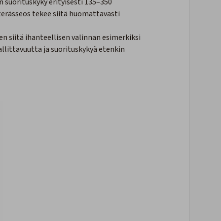
 suorituskyky erityisesti 135–350
erässeos tekee siitä huomattavasti
n siitä ihanteellisen valinnan esimerkiksi
allittavuutta ja suorituskykyä etenkin