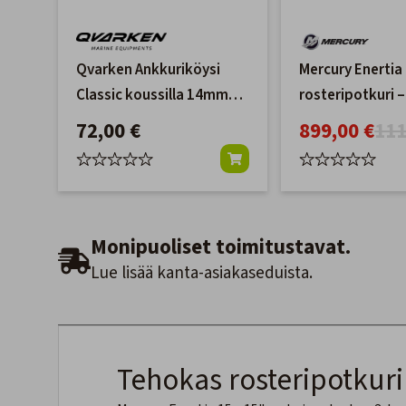
Qvarken Ankkuriköysi
Mercury Enertia 
Classic koussilla 14mm
rosteripotkuri –
40m musta
lapainen
72,00 €
899,00 €
111
Monipuoliset toimitustavat.
Lue lisää kanta-asiakaseduista.
Tehokas rosteripotkuri 