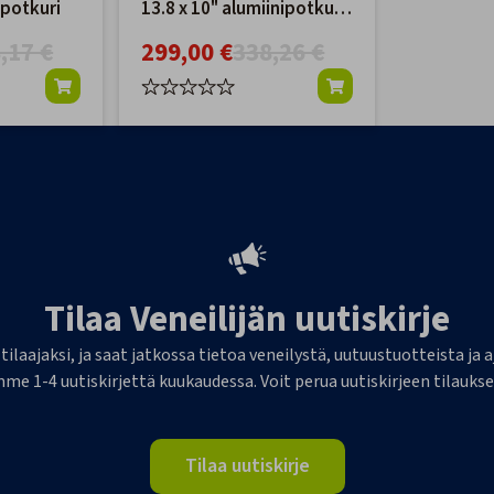
ipotkuri
13.8 x 10" alumiinipotkuri
– 4-lapainen
,17 €
299,00 €
338,26 €
Tilaa Veneilijän uutiskirje
 tilaajaksi, ja saat jatkossa tietoa veneilystä, uutuustuotteista j
me 1-4 uutiskirjettä kuukaudessa. Voit perua uutiskirjeen tilaukse
Tilaa uutiskirje