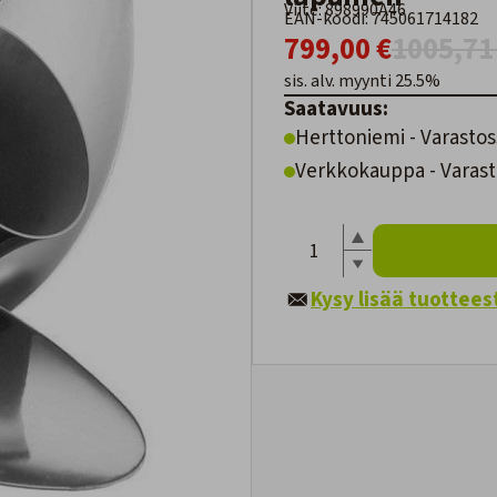
Viite: 898990A46
EAN-koodi: 745061714182
799,00 €
1005,71
sis. alv. myynti 25.5%
Saatavuus:
Herttoniemi - Varastos
Verkkokauppa - Varast
Kysy lisää tuottees