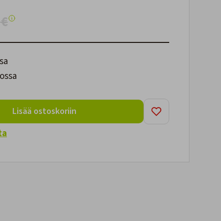
 €
sa
ossa
Lisää ostoskoriin
ta