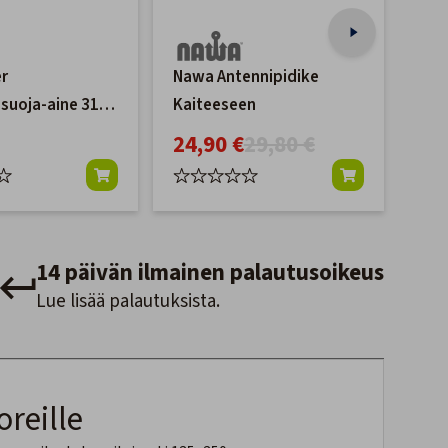
er
Nawa Antennipidike
Arc
suoja-aine 312
Kaiteeseen
Poi
ion Guard)
24,90 €
29,80 €
49
14 päivän ilmainen palautusoikeus
Lue lisää palautuksista.
oreille