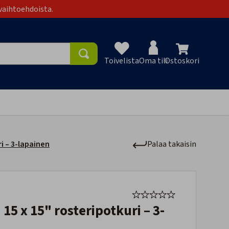
vaihtoehdoista.
Toivelista
Oma tili
Ostoskori
Toivelist
i – 3-lapainen
Palaa takaisin