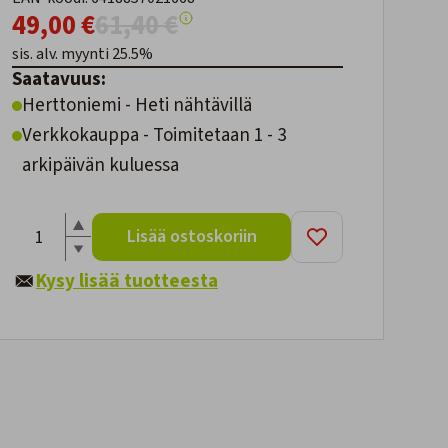
49,00 €
61,40 €
sis. alv. myynti 25.5%
Saatavuus:
Herttoniemi - Heti nähtävillä
Verkkokauppa - Toimitetaan 1 - 3
arkipäivän kuluessa
Lisää ostoskoriin
Kysy lisää tuotteesta