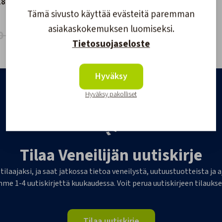
18
Tämä sivusto käyttää evästeitä paremman
asiakaskokemuksen luomiseksi.
0 €
Tietosuojaseloste
Hyväksy
Hyväksy pakolliset
Tilaa Veneilijän uutiskirje
 tilaajaksi, ja saat jatkossa tietoa veneilystä, uutuustuotteista j
me 1-4 uutiskirjettä kuukaudessa. Voit perua uutiskirjeen tilaukse
Tilaa uutiskirje