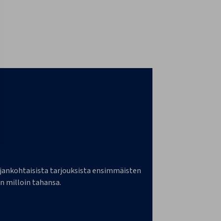
a ajankohtaisista tarjouksista ensimmäisten
n milloin tahansa.