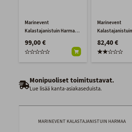
Marinevent
Marinevent
Kalastajanistuin Harmaa
Kalastajanistu
+ Tuolinjalkasarja
Tuolinjalkasarja
99,00 €
82,40 €
Monipuoliset toimitustavat.
Lue lisää kanta-asiakaseduista.
MARINEVENT KALASTAJANISTUIN HARMAA