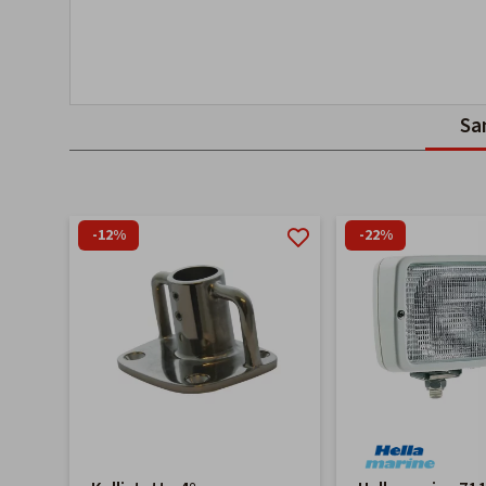
Sa
-12%
-22%