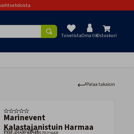
vaihtoehdoista.
Toivelista
Oma tili
Ostoskori
Toivelist
Palaa takaisin
Marinevent
Kalastajanistuin Harmaa
Viite: 9516029214
EAN-koodi: 6418857021668