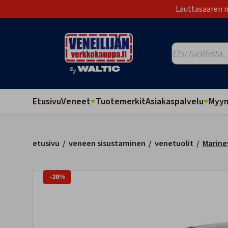
Lauttasaaren m
Etusivu
Veneet
Tuotemerkit
Asiakaspalvelu
Myym
etusivu
/
veneen sisustaminen
/
venetuolit
/
Marine
-20%