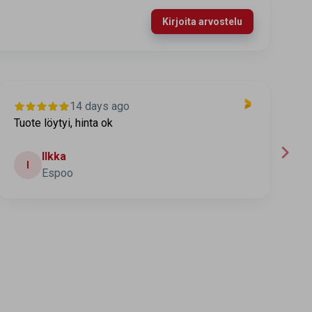
Kirjoita arvostelu
14 days ago
Tuote löytyi, hinta ok
T
t
Ilkka
I
Espoo