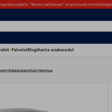
yymälä suljettu. "Nouto Lauttasaari" on poistunut toimitustapa
älät
Palvelut
Blogi
Kanta-asiakasedut
vent Kalastajanistuin Harmaa