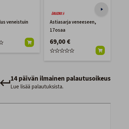
lus veneistuin
Astiasarja veneeseen,
Bes
17osaa
mel
69,00 €
24
14 päivän ilmainen palautusoikeus
Lue lisää palautuksista.