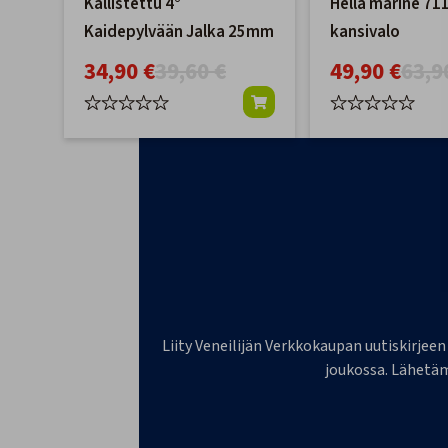
Kallistettu 4°
Hella marine 71
Kaidepylvään Jalka 25mm
kansivalo
34,90 €
39,60 €
49,90 €
63,9
Liity Veneilijän Verkkokaupan uutiskirjeen
joukossa. Lähetäm