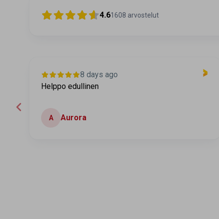
4.6
1608
arvostelut
8 days ago
Helppo edullinen
Aurora
A
Page 2 of 60