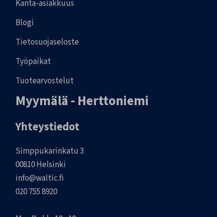
Kanta-asiakkuus
Blogi
Tietosuojaseloste
Työpaikat
Tuotearvostelut
Myymälä - Herttoniemi
Yhteystiedot
Simppukarinkatu 3
00810 Helsinki
info@waltic.fi
020 755 8920