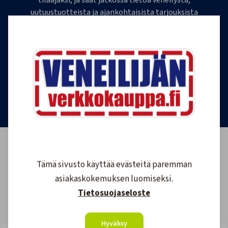
tilaajaksi, ja saat jatkossa tietoa veneilystä,
uutuustuotteista ja ajankohtaisista tarjouksista
ensimmäisten joukossa. Lähetämme 1-4
uutiskirjettä kuukaudessa. Voit perua uutiskirjeen
tilauksen milloin tahansa.
Tilaa uutiskirje
Tämä sivusto käyttää evästeitä paremman
asiakaskokemuksen luomiseksi.
Tietosuojaseloste
Hyväksy