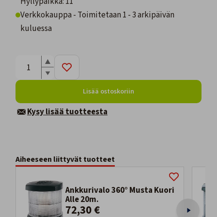
Hyllypaikka: 11
Verkkokauppa - Toimitetaan 1 - 3 arkipäivän
kuluessa
Lisää ostoskoriin
Kysy lisää tuotteesta
Aiheeseen liittyvät tuotteet
Ankkurivalo 360° Musta Kuori
Alle 20m.
72,30 €