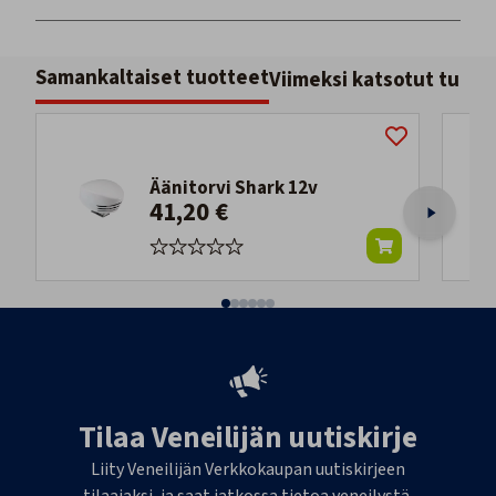
Samankaltaiset tuotteet
Viimeksi katsotut tuott
Äänitorvi Shark 12v
41,20 €
Tilaa Veneilijän uutiskirje
Liity Veneilijän Verkkokaupan uutiskirjeen