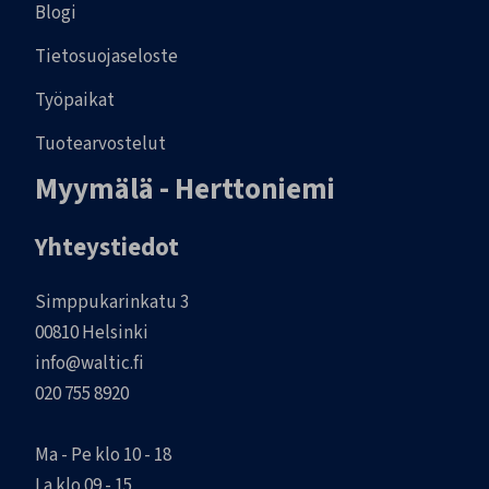
Blogi
Tietosuojaseloste
Työpaikat
Tuotearvostelut
Myymälä - Herttoniemi
Yhteystiedot
Simppukarinkatu 3
00810 Helsinki
info@waltic.fi
020 755 8920
Ma - Pe klo 10 - 18
La klo 09 - 15