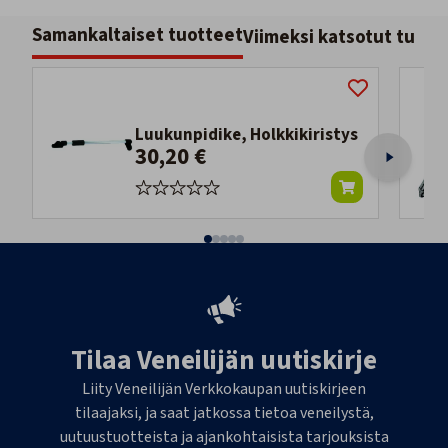
Samankaltaiset tuotteet
Viimeksi katsotut tuott
Luukunpidike, Holkkikiristys
30,20 €
Tilaa Veneilijän uutiskirje
Liity Veneilijän Verkkokaupan uutiskirjeen
tilaajaksi, ja saat jatkossa tietoa veneilystä,
uutuustuotteista ja ajankohtaisista tarjouksista