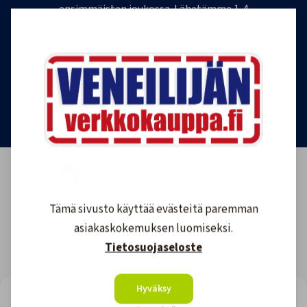
ensimmäisten joukossa. Lähetämme 1-4
uutiskirjettä kuukaudessa. Voit perua uutiskirjeen
tilauksen milloin tahansa.
Tilaa uutiskirje
Tämä sivusto käyttää evästeitä paremman
asiakaskokemuksen luomiseksi.
Tietosuojaseloste
Hyväksy
LOOKING FOR REVIEWS?