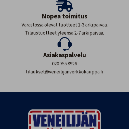
Nopea toimitus
Varastossa olevat tuotteet 1-3 arkipäivää.
Tilaustuotteet yleensä 2-7 arkipäivää.
Asiakaspalvelu
020 755 8926
tilaukset@veneilijanverkkokauppa.fi