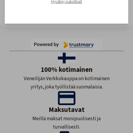
Hyväksy pakolliset
View all reviews
Site owner: Upgrade for more views or wait till monthly reset.
100% kotimainen
Veneilijän Verkkokauppa on kotimainen
yritys, joka työllistää suomalaisia.
Maksutavat
Meillä maksat monipuolisesti ja
turvallisesti.