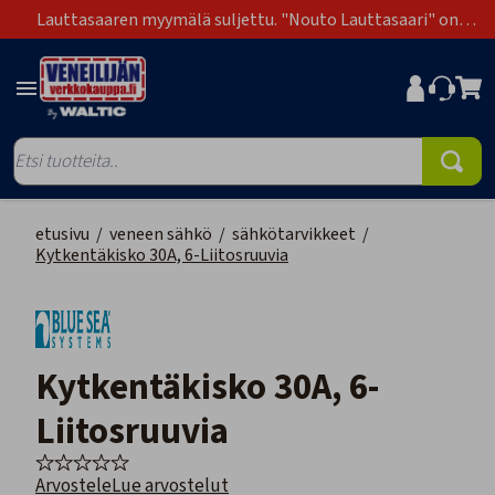
Lauttasaaren myymälä suljettu. "Nouto Lauttasaari" on
poistunut toimitustapavaihtoehdoista.
etusivu
/
veneen sähkö
/
sähkötarvikkeet
/
Kytkentäkisko 30A, 6-Liitosruuvia
Kytkentäkisko 30A, 6-
Liitosruuvia
Arvostele
Lue arvostelut