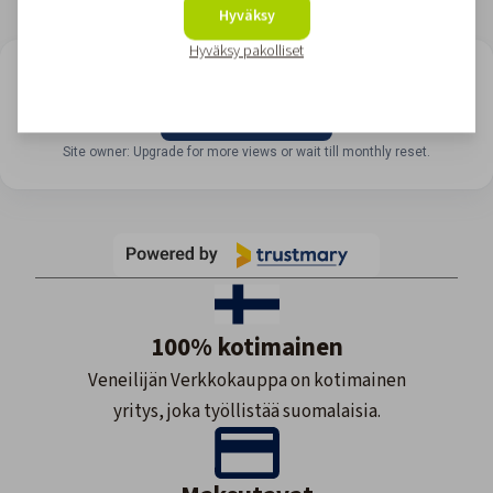
Hyväksy
Hyväksy pakolliset
LOOKING FOR REVIEWS?
View all reviews
Site owner: Upgrade for more views or wait till monthly reset.
100% kotimainen
Veneilijän Verkkokauppa on kotimainen
yritys, joka työllistää suomalaisia.