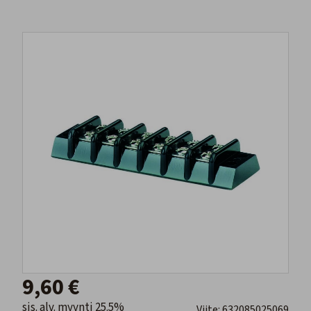
9,60 €
sis. alv. myynti 25.5%
Viite: 632085025069