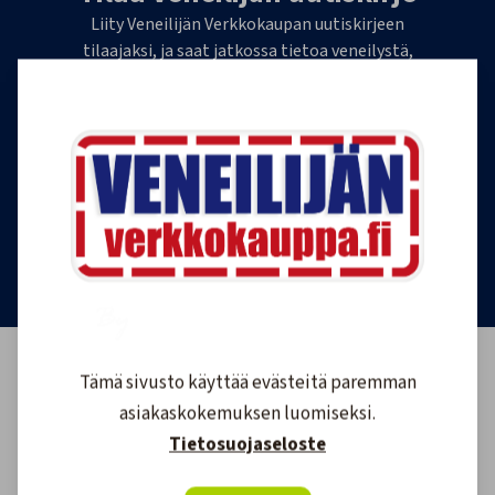
Liity Veneilijän Verkkokaupan uutiskirjeen
tilaajaksi, ja saat jatkossa tietoa veneilystä,
uutuustuotteista ja ajankohtaisista tarjouksista
ensimmäisten joukossa. Lähetämme 1-4
uutiskirjettä kuukaudessa. Voit perua uutiskirjeen
tilauksen milloin tahansa.
Tilaa uutiskirje
Tämä sivusto käyttää evästeitä paremman
asiakaskokemuksen luomiseksi.
Tietosuojaseloste