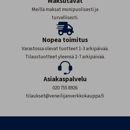
Maksutavat
Meillä maksat monipuolisesti ja
turvallisesti.
Nopea toimitus
Varastossa olevat tuotteet 1-3 arkipäivää.
Tilaustuotteet yleensä 2-7 arkipäivää.
Asiakaspalvelu
020 755 8926
tilaukset@veneilijanverkkokauppa.fi