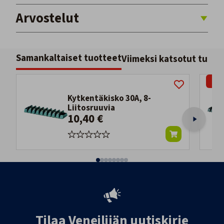
Arvostelut
Samankaltaiset tuotteet
Viimeksi katsotut tuott
-21
Kytkentäkisko 30A, 8-
Liitosruuvia
10,40 €
Tilaa Veneilijän uutiskirje