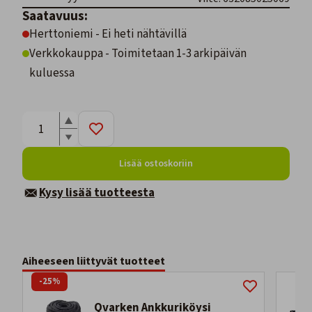
Saatavuus:
Herttoniemi - Ei heti nähtävillä
Verkkokauppa - Toimitetaan 1-3 arkipäivän
kuluessa
Lisää ostoskoriin
Kysy lisää tuotteesta
Aiheeseen liittyvät tuotteet
-25%
Qvarken Ankkuriköysi