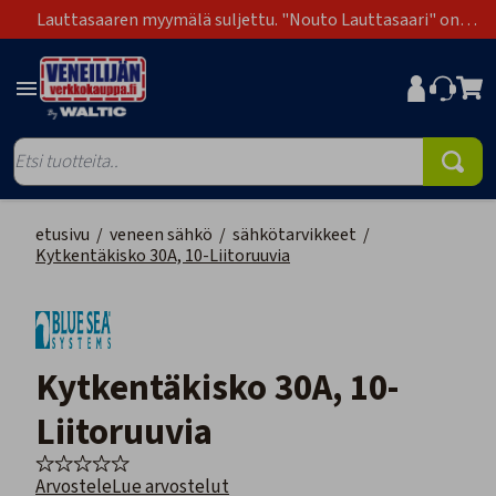
Lauttasaaren myymälä suljettu. "Nouto Lauttasaari" on
poistunut toimitustapavaihtoehdoista.
etusivu
/
veneen sähkö
/
sähkötarvikkeet
/
Kytkentäkisko 30A, 10-Liitoruuvia
Kytkentäkisko 30A, 10-
Liitoruuvia
Arvostele
Lue arvostelut