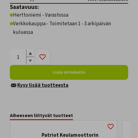
Saatavuus:
Herttoniemi - Varastossa
Verkkokauppa - Toimitetaan 1 - 3 arkipäivän
kuluessa
Lisää ostoskoriin
Kysy lisää tuotteesta
Aiheeseen liittyvät tuotteet
Patriot Keulamoottorin