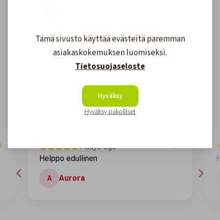
Tämä sivusto käyttää evästeitä paremman
Asiakkaidemme kokemuksia
asiakaskokemuksen luomiseksi.
Tietosuojaseloste
4.6
1608
arvostelut
Kirjoita arvostelu
Hyväksy
Hyväksy pakolliset
7 days ago
Helppo edullinen
H
Aurora
A
Page 2 of 60