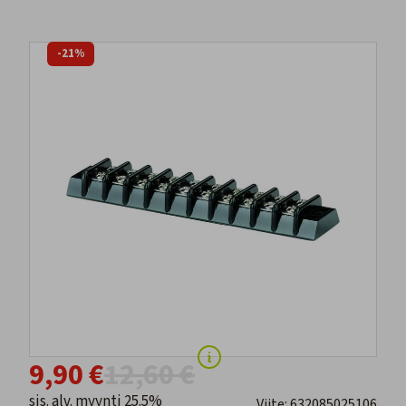
-21%
9,90 €
12,60 €
sis. alv. myynti 25.5%
Viite: 632085025106