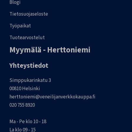
Blogi
Tietosuojaseloste
Työpaikat
Tuotearvostelut
Myymälä - Herttoniemi
Yhteystiedot
Simppukarinkatu 3
00810 Helsinki
herttoniemi@veneilijanverkkokauppa.fi
020 755 8920
Ma - Pe klo 10 - 18
La klo 09 - 15