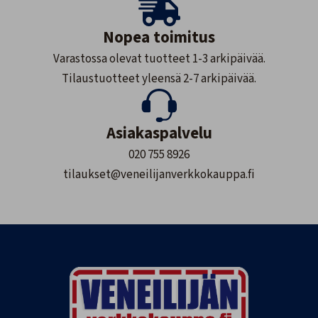
Nopea toimitus
Varastossa olevat tuotteet 1-3 arkipäivää.
Tilaustuotteet yleensä 2-7 arkipäivää.
Asiakaspalvelu
020 755 8926
tilaukset@veneilijanverkkokauppa.fi