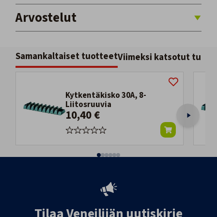
Arvostelut
Samankaltaiset tuotteet
Viimeksi katsotut tuott
Kytkentäkisko 30A, 8-
Liitosruuvia
10,40 €
Tilaa Veneilijän uutiskirje