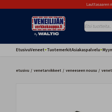
Lauttasaaren m
Etusivu
Veneet
Tuotemerkit
Asiakaspalvelu
Myym
etusivu
/
venetarvikkeet
/
veneeseen nousu
/
venet