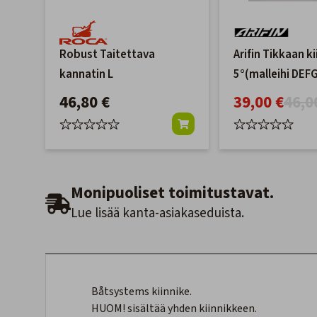
Robust Taitettava
Arifin Tikkaan ki
kannatin L
5°(malleihi DEF
46,80 €
39,00 €
46,0
Monipuoliset toimitustavat.
Lue lisää kanta-asiakaseduista.
Båtsystems kiinnike.
HUOM! sisältää yhden kiinnikkeen.