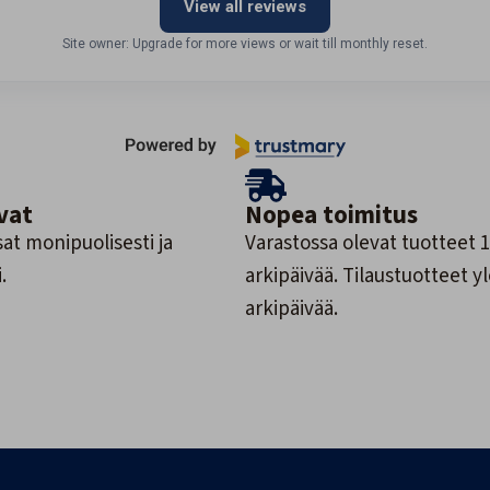
View all reviews
Site owner: Upgrade for more views or wait till monthly reset.
vat
Nopea toimitus
at monipuolisesti ja
Varastossa olevat tuotteet 1
.
arkipäivää. Tilaustuotteet y
arkipäivää.