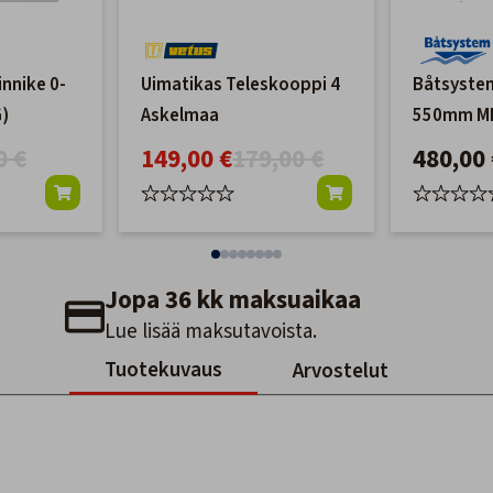
innike 0-
Uimatikas Teleskooppi 4
Båtsyste
G)
Askelmaa
550mm M
0 €
149,00 €
179,00 €
480,00 
Jopa 36 kk maksuaikaa
Lue lisää maksutavoista.
Tuotekuvaus
Arvostelut