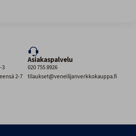
Asiakaspalvelu
-3
020 755 8926
leensä 2-7
tilaukset@veneilijanverkkokauppa.fi