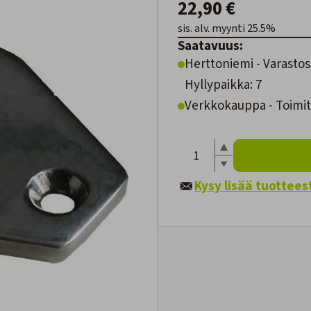
22,90 €
sis. alv. myynti 25.5%
Saatavuus:
Herttoniemi - Varastos
Hyllypaikka: 7
Verkkokauppa - Toimite
Kysy lisää tuottees