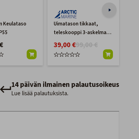
m Keulataso
Uimatason tikkaat,
Ven
P55
teleskooppi 3-askelmaa
Tai
(L1030)
€
39,00 €
99,00 €
24
14 päivän ilmainen palautusoikeus
Lue lisää palautuksista.