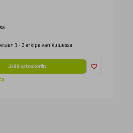
sa
taan 1 - 3 arkipäivän kuluessa
Lisää ostoskoriin
ta