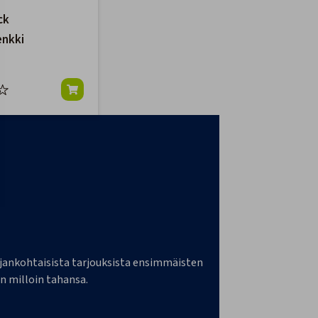
ck
enkki
a ajankohtaisista tarjouksista ensimmäisten
n milloin tahansa.