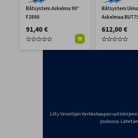
Båtsystem Askelma 90°
Båtsystem Uima
F2890
Askelmaa BUT7
91,40 €
612,00 €
Liity Veneilijän Verkkokaupan uutiskirjeen
joukossa. Lähetäm