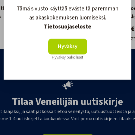
Tämä sivusto käyttää evästeitä paremman
tikas 7
Linder Kiinnike reelinkiin
Handy Do
5
Kiinnitysl
asiakaskokemuksen luomiseksi.
28,00 €
Tietosuojaseloste
15,90 €
Hyväksy
Hyväksy pakolliset
Tilaa Veneilijän uutiskirje
 tilaajaksi, ja saat jatkossa tietoa veneilystä, uutuustuotteista j
me 1-4 uutiskirjettä kuukaudessa. Voit perua uutiskirjeen tilaukse