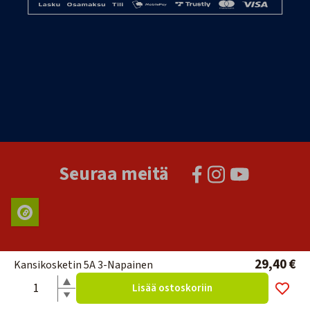
Seuraa meitä
29,40 €
Kansikosketin 5A 3-Napainen
Lisää ostoskoriin