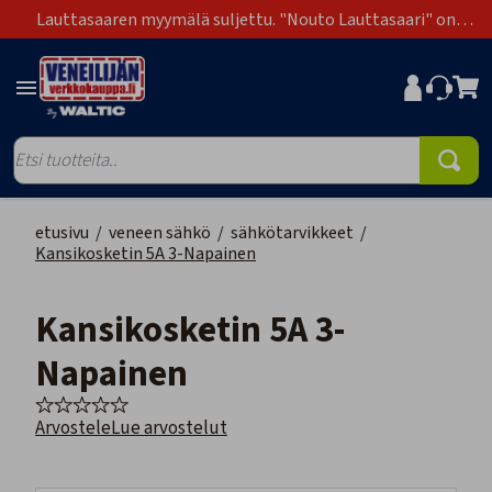
Lauttasaaren myymälä suljettu. "Nouto Lauttasaari" on
poistunut toimitustapavaihtoehdoista.
etusivu
/
veneen sähkö
/
sähkötarvikkeet
/
Kansikosketin 5A 3-Napainen
Kansikosketin 5A 3-
Napainen
Arvostele
Lue arvostelut