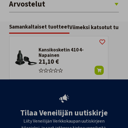
Arvostelut
Samankaltaiset tuotteet
Viimeksi katsotut tuott
Kansikosketin 410 4-
Napainen
21,10 €
Tilaa Veneilijän uutiskirje
Liity Veneilijän Verkkokaupan uutiskirjeen