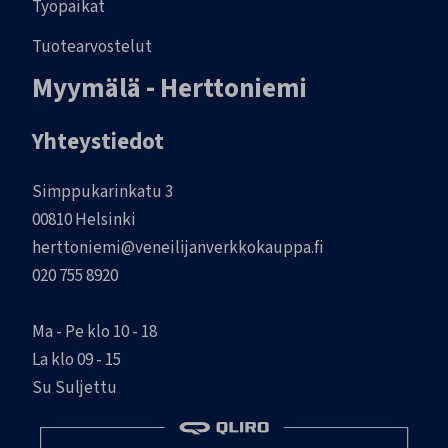
Työpaikat
Tuotearvostelut
Myymälä - Herttoniemi
Yhteystiedot
Simppukarinkatu 3
00810 Helsinki
herttoniemi@veneilijanverkkokauppa.fi
020 755 8920
Ma - Pe klo 10 - 18
La klo 09 - 15
Su Suljettu