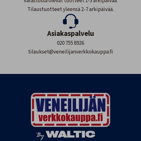
Varastossa olevat tuotteet 1-3 arkipäivää.
Tilaustuotteet yleensä 2-7 arkipäivää.
Asiakaspalvelu
020 755 8926
tilaukset@veneilijanverkkokauppa.fi