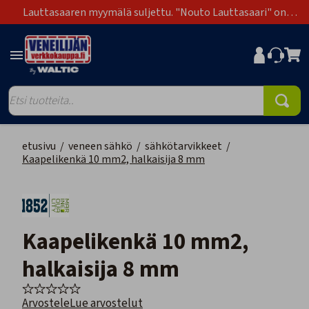
Lauttasaaren myymälä suljettu. "Nouto Lauttasaari" on
poistunut toimitustapavaihtoehdoista.
etusivu
/
veneen sähkö
/
sähkötarvikkeet
/
Kaapelikenkä 10 mm2, halkaisija 8 mm
Kaapelikenkä 10 mm2,
halkaisija 8 mm
Arvostele
Lue arvostelut