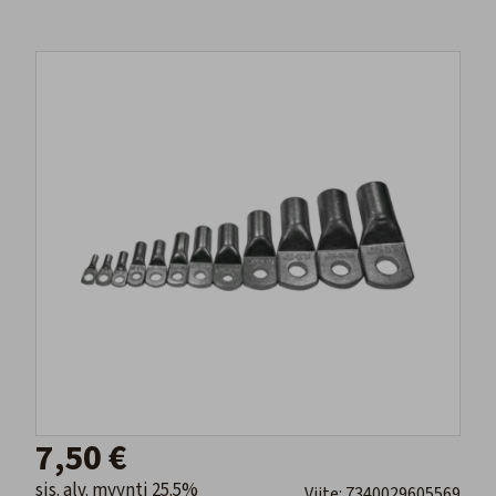
7,50 €
sis. alv. myynti 25.5%
Viite: 7340029605569