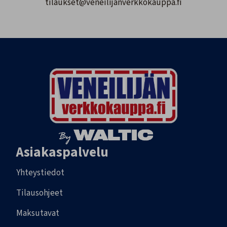
tilaukset@veneilijanverkkokauppa.fi
Asiakaspalvelu
Yhteystiedot
Tilausohjeet
Maksutavat