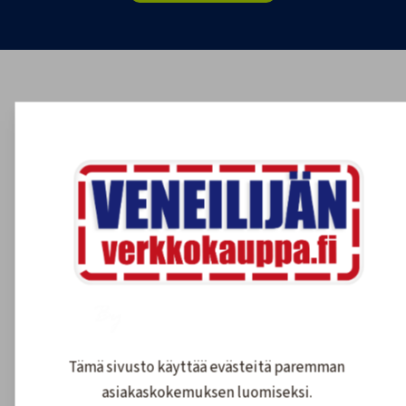
Asiakkaidemme kokemuksia
4.6
1608
arvostelut
Kirjoita arvostelu
Tämä sivusto käyttää evästeitä paremman
asiakaskokemuksen luomiseksi.