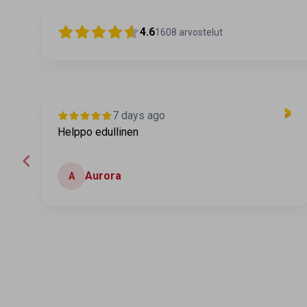
4.6
1608
arvostelut
7 days ago
Helppo edullinen
Aurora
A
Page 2 of 60