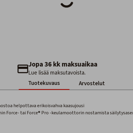
Jopa 36 kk maksuaikaa
Lue lisää maksutavoista.
Tuotekuvaus
Arvostelut
ostoa helpottava erikoisvahva kaasujousi
in Force- tai Force® Pro -keulamoottorin nostamista säilytysase