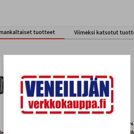
mankaltaiset tuotteet
Viimeksi katsotut tuott
Heading
Garmin Marine Network -
Garmin Bl