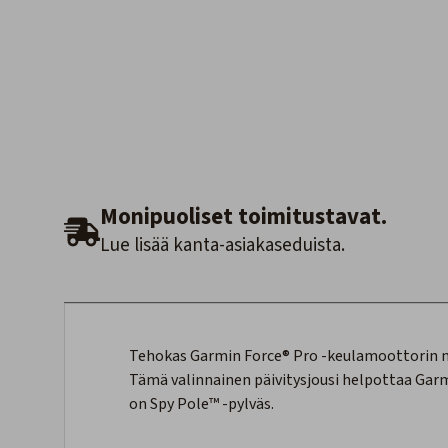
Monipuoliset toimitustavat.
Lue lisää kanta-asiakaseduista.
Tehokas Garmin Force® Pro -keulamoottorin n
Tämä valinnainen päivitysjousi helpottaa Garm
on Spy Pole™ -pylväs.