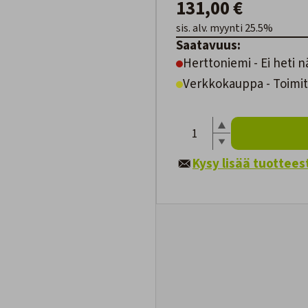
131,00 €
sis. alv. myynti 25.5%
Saatavuus:
Herttoniemi - Ei heti n
Verkkokauppa - Toimite
Kysy lisää tuottees