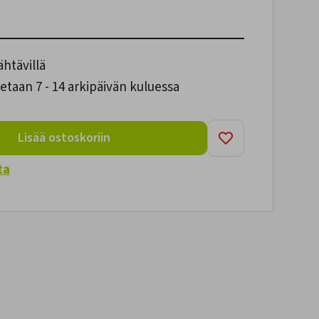
ähtävillä
taan 7 - 14 arkipäivän kuluessa
Lisää ostoskoriin
ta