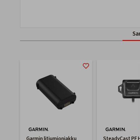
Sa
Garmin litiumioniakku
SteadyCast PF 