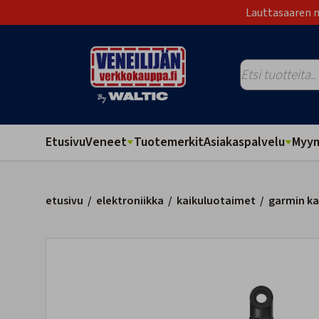
Lauttasaaren m
Etusivu
Veneet
Tuotemerkit
Asiakaspalvelu
Myym
etusivu
/
elektroniikka
/
kaikuluotaimet
/
garmin ka