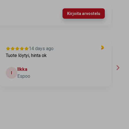
Kirjoita arvostelu
14 days ago
Tuote löytyi, hinta ok
T
t
Ilkka
I
Espoo