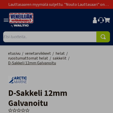
Lauttasaaren myymälä suljettu. "Nouto Lauttasaari" on
poistunut toimitustapavaihtoehdoista.
etusivu
/
venetarvikkeet
/
helat
/
ruostumattomat helat
/
sakkelit
/
D-Sakkeli 12mm Galvanoitu
D-Sakkeli 12mm
Galvanoitu