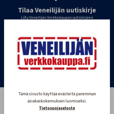
Tilaa Veneilijän uutiskirje
Liity Veneilijän Verkkokaupan uutiskirjeen
tilaajaksi, ja saat jatkossa tietoa veneilystä,
uutuustuotteista ja ajankohtaisista tarjouksista
ensimmäisten joukossa. Lähetämme 1-4
uutiskirjettä kuukaudessa. Voit perua uutiskirjeen
tilauksen milloin tahansa.
Tilaa uutiskirje
Tämä sivusto käyttää evästeitä paremman
asiakaskokemuksen luomiseksi.
Tietosuojaseloste