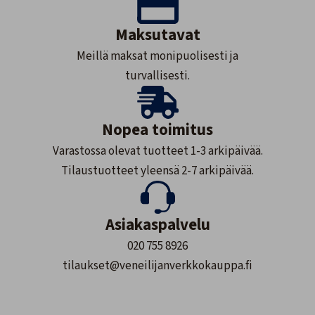
Maksutavat
Meillä maksat monipuolisesti ja
turvallisesti.
Nopea toimitus
Varastossa olevat tuotteet 1-3 arkipäivää.
Tilaustuotteet yleensä 2-7 arkipäivää.
Asiakaspalvelu
020 755 8926
tilaukset@veneilijanverkkokauppa.fi