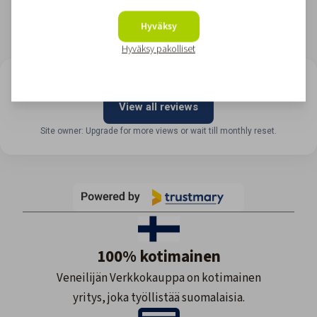
Hyväksy
Hyväksy pakolliset
LOOKING FOR REVIEWS?
View all reviews
Site owner: Upgrade for more views or wait till monthly reset.
100% kotimainen
Veneilijän Verkkokauppa on kotimainen
yritys, joka työllistää suomalaisia.