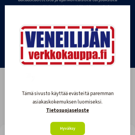
ensimmäisten joukossa. Lähetämme 1-4
uutiskirjettä kuukaudessa. Voit perua uutiskirjeen
tilauksen milloin tahansa.
Tilaa uutiskirje
Tämä sivusto käyttää evästeitä paremman
asiakaskokemuksen luomiseksi.
Tietosuojaseloste
Hyväksy
LOOKING FOR REVIEWS?