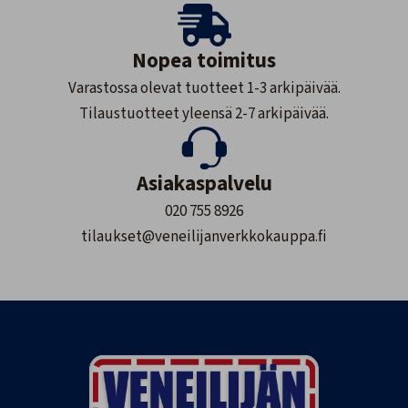
Nopea toimitus
Varastossa olevat tuotteet 1-3 arkipäivää.
Tilaustuotteet yleensä 2-7 arkipäivää.
Asiakaspalvelu
020 755 8926
tilaukset@veneilijanverkkokauppa.fi