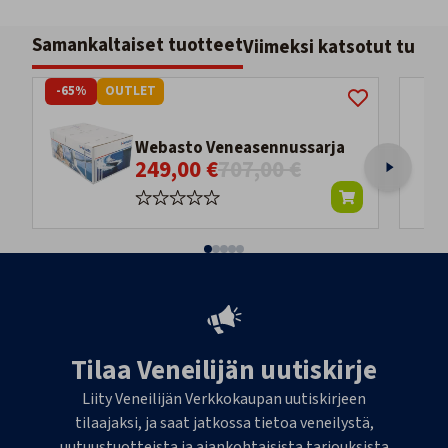
Samankaltaiset tuotteet
Viimeksi katsotut tuott
-65%
OUTLET
Webasto Veneasennussarja
249,00 €
707,00 €
Tilaa Veneilijän uutiskirje
Liity Veneilijän Verkkokaupan uutiskirjeen
tilaajaksi, ja saat jatkossa tietoa veneilystä,
uutuustuotteista ja ajankohtaisista tarjouksista