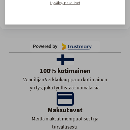
Hyväksy pakolliset
View all reviews
Site owner: Upgrade for more views or wait till monthly reset.
100% kotimainen
Veneilijän Verkkokauppa on kotimainen
yritys, joka työllistää suomalaisia.
Maksutavat
Meillä maksat monipuolisesti ja
turvallisesti.