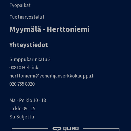
Työpaikat
Tuotearvostelut
Myymälä - Herttoniemi
Yhteystiedot
Simppukarinkatu 3
00810 Helsinki
herttoniemi@veneilijanverkkokauppa.fi
020 755 8920
Ma - Pe klo 10 - 18
La klo 09 - 15
Su Suljettu