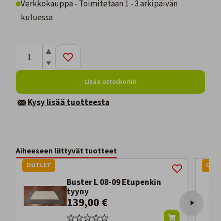
Verkkokauppa - Toimitetaan 1 - 3 arkipäivän
kuluessa
Lisää ostoskoriin
Kysy lisää tuotteesta
Aiheeseen liittyvät tuotteet
OUTLET
OUT
Buster L 08-09 Etupenkin
tyyny
139,00 €