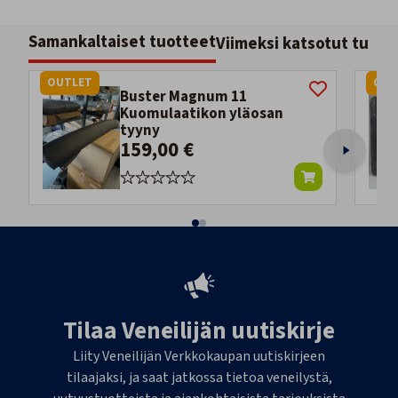
Samankaltaiset tuotteet
Viimeksi katsotut tuott
OUTLET
OUT
Buster Magnum 11
Kuomulaatikon yläosan
tyyny
159,00 €
Tilaa Veneilijän uutiskirje
Liity Veneilijän Verkkokaupan uutiskirjeen
tilaajaksi, ja saat jatkossa tietoa veneilystä,