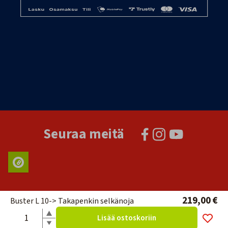
Seuraa meitä
219,00 €
Buster L 10-> Takapenkin selkänoja
Lisää ostoskoriin