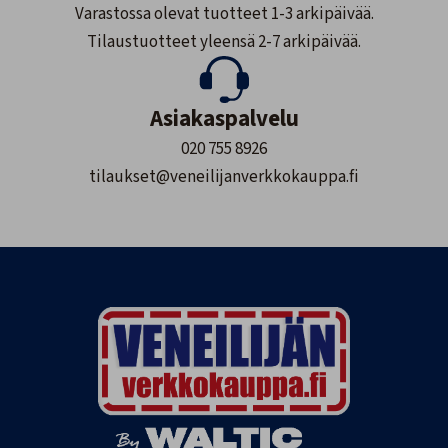
Varastossa olevat tuotteet 1-3 arkipäivää.
Tilaustuotteet yleensä 2-7 arkipäivää.
Asiakaspalvelu
020 755 8926
tilaukset@veneilijanverkkokauppa.fi