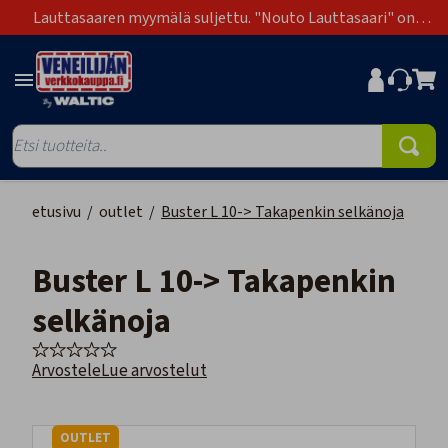
Lauttasaaren myymälä suljettu. "Nouto Lauttasaari" on
poistunut toimitustapavaihtoehdoista.
etusivu
/
outlet
/
Buster L 10-> Takapenkin selkänoja
Buster L 10-> Takapenkin
selkänoja
Arvostele
Lue arvostelut
OUTLET