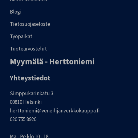
Blogi
Tietosuojaseloste
Työpaikat
Tuotearvostelut
Myymälä - Herttoniemi
Yhteystiedot
Simppukarinkatu 3
00810 Helsinki
herttoniemi@veneilijanverkkokauppa.fi
020 755 8920
Ma - Pe klo 10 - 18