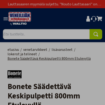
Lauttasaaren myymälä suljettu. "Nouto Lauttasaari" on
poistunut toimitustapavaihtoehdoista.
etusivu
/
venetarvikkeet
/
lisävarusteet
/
lokerot ja telineet
/
Bonete Säädettävä Keskipulpetti 800mm Etulevyllä
Bonete Säädettävä
Keskipulpetti 800mm