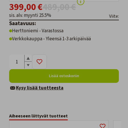
399,00 €
489,00 €
sis. alv. myynti 25.5%
Viite:
Saatavuus:
Herttoniemi - Varastossa
Verkkokauppa - Yleensä 1-3 arkipäivää
Lisää ostoskoriin
Kysy lisää tuotteesta
Aiheeseen liittyvät tuotteet