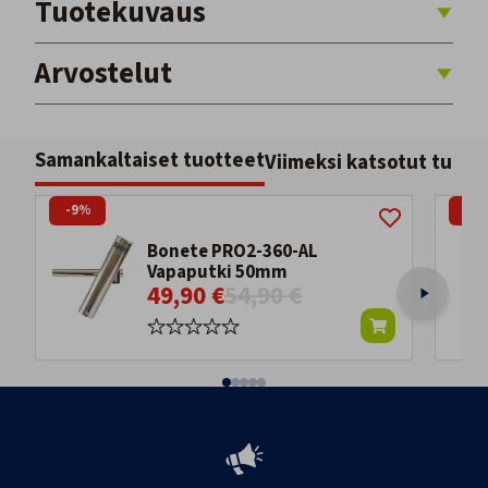
Tuotekuvaus
Arvostelut
Samankaltaiset tuotteet
Viimeksi katsotut tuott
-9%
-8
Bonete PRO2-360-AL
Vapaputki 50mm
49,90 €
54,90 €