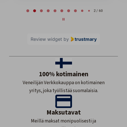
Page 2 of 60
2 / 60
Review widget
by
trustmary
100% kotimainen
Veneilijän Verkkokauppa on kotimainen
yritys, joka työllistää suomalaisia.
Maksutavat
Meillä maksat monipuolisesti ja