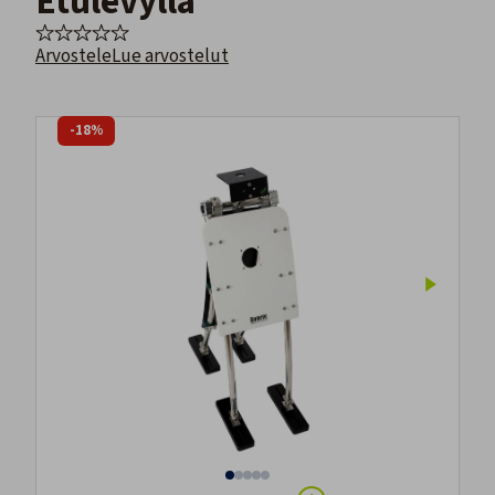
Etulevyllä
Arvostele
Lue arvostelut
-18%