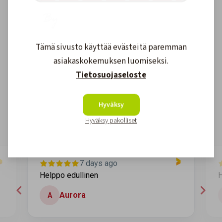
Tämä sivusto käyttää evästeitä paremman
Asiakkaidemme kokemuksia
asiakaskokemuksen luomiseksi.
Tietosuojaseloste
4.6
1608
arvostelut
Kirjoita arvostelu
Hyväksy
Hyväksy pakolliset
7 days ago
Helppo edullinen
H
Aurora
A