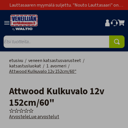
Lauttasaaren myymälä suljettu. "Nouto Lauttasaari" on
poistunut toimitustapavaihtoehdoista.
etusivu
/
veneen katsastusvarusteet
/
katsastusluokat
/
1. avomeri
/
Attwood Kulkuvalo 12v 152cm/60"
Attwood Kulkuvalo 12v
152cm/60"
Arvostele
Lue arvostelut