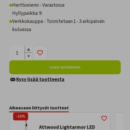
Herttoniemi - Varastossa
Hyllypaikka: 9
Verkkokauppa - Toimitetaan 1 - 3 arkipäivän
kuluessa
Lisää ostoskoriin
Kysy lisää tuotteesta
Aiheeseen liittyvät tuotteet
-12%
Attwood Lightarmor LED