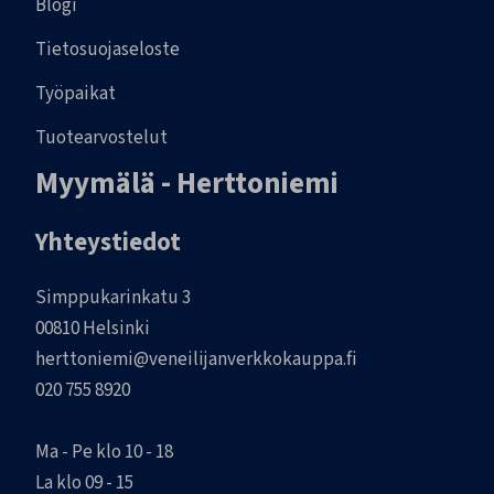
Blogi
Tietosuojaseloste
Työpaikat
Tuotearvostelut
Myymälä - Herttoniemi
Yhteystiedot
Simppukarinkatu 3
00810 Helsinki
herttoniemi@veneilijanverkkokauppa.fi
020 755 8920
Ma - Pe klo 10 - 18
La klo 09 - 15