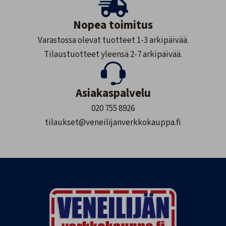
Nopea toimitus
Varastossa olevat tuotteet 1-3 arkipäivää.
Tilaustuotteet yleensä 2-7 arkipäivää.
Asiakaspalvelu
020 755 8926
tilaukset@veneilijanverkkokauppa.fi