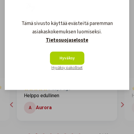
Tämä sivusto käyttää evästeitä paremman
Asiakkaidemme kokemuksia
asiakaskokemuksen luomiseksi.
Tietosuojaseloste
4.6
1608
arvostelut
Kirjoita arvostelu
Hyväksy
Hyväksy pakolliset
8 days ago
Helppo edullinen
H
Aurora
A
Page 2 of 60