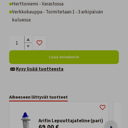
Herttoniemi - Varastossa
Verkkokauppa - Toimitetaan 1 - 3 arkipäivän
kuluessa
Lisää ostoskoriin
Kysy lisää tuotteesta
Aiheeseen liittyvät tuotteet
Arifin Lepuuttajateline (pari)
69,00 €