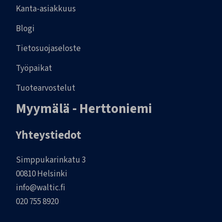
Kanta-asiakkuus
Blogi
Tietosuojaseloste
Työpaikat
Tuotearvostelut
Myymälä - Herttoniemi
Yhteystiedot
Simppukarinkatu 3
00810 Helsinki
info@waltic.fi
020 755 8920