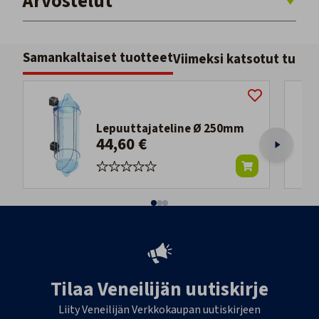
Arvostelut
Samankaltaiset tuotteet
Viimeksi katsotut tuott
Lepuuttajateline Ø 250mm
44,60 €
Tilaa Veneilijän uutiskirje
Liity Veneilijän Verkkokaupan uutiskirjeen