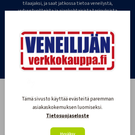
tilaajaksi, ja saat jatkossa tietoa veneilystä,
uutuustuotteista ja ajankohtaisista tarjouksista
ensimmäisten joukossa. Lähetämme 1-4
uutiskirjettä kuukaudessa. Voit perua uutiskirjeen
tilauksen milloin tahansa.
Tilaa uutiskirje
Tämä sivusto käyttää evästeitä paremman
asiakaskokemuksen luomiseksi.
Tietosuojaseloste
Hyväksy