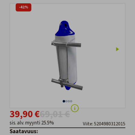
-42%
39,90 €
69,01 €
sis. alv. myynti 25.5%
Viite: 5204980312015
Saatavuus: