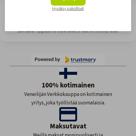
Hyväksy pakolliset
LOOKING FOR REVIEWS?
View all reviews
Site owner: Upgrade for more views or wait till monthly reset.
100% kotimainen
Veneilijän Verkkokauppa on kotimainen
yritys, joka työllistää suomalaisia.
Maksutavat
Meillä maksat monipuolisesti ja