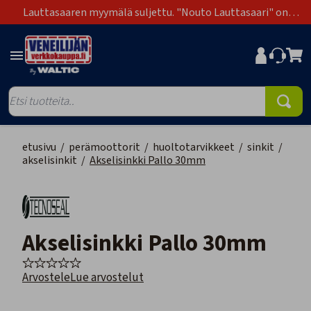
Lauttasaaren myymälä suljettu. "Nouto Lauttasaari" on
poistunut toimitustapavaihtoehdoista.
etusivu
/
perämoottorit
/
huoltotarvikkeet
/
sinkit
/
akselisinkit
/
Akselisinkki Pallo 30mm
Akselisinkki Pallo 30mm
Arvostele
Lue arvostelut