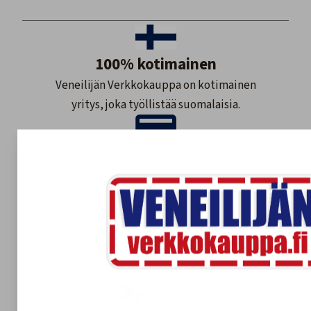
100% kotimainen
Veneilijän Verkkokauppa on kotimainen
yritys, joka työllistää suomalaisia.
Maksutavat
Meillä maksat monipuolisesti ja
turvallisesti.
Nopea toimitus
Varastossa olevat tuotteet 1-3 arkipäivää.
Tilaustuotteet yleensä 2-7 arkipäivää.