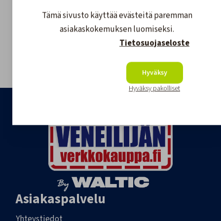
Tämä sivusto käyttää evästeitä paremman
Asiakaspalvelu
asiakaskokemuksen luomiseksi.
020 755 8926
Tietosuojaseloste
tilaukset@veneilijanverkkokauppa.fi
Hyväksy
Hyväksy pakolliset
Asiakaspalvelu
Yhteystiedot