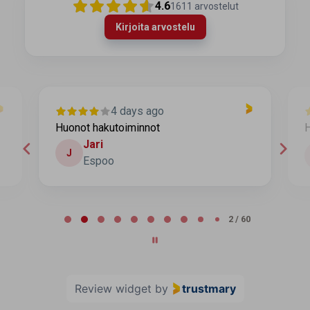
4.6
1611
arvostelut
Kirjoita arvostelu
4 days ago
Huonot hakutoiminnot
H
Jari
J
Espoo
Page 2 of 60
2 / 60
Review widget
by
trustmary