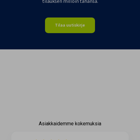
tilauksen milloin tahansa.
Tilaa uutiskirje
Asiakkaidemme kokemuksia