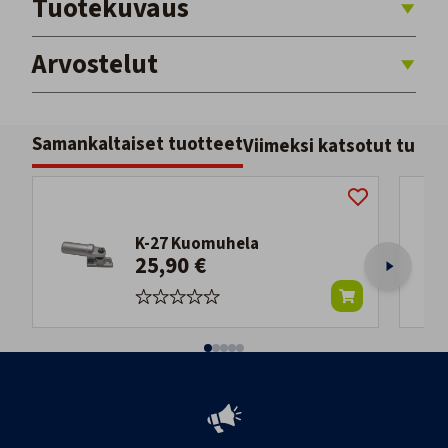
Tuotekuvaus
Arvostelut
Samankaltaiset tuotteet
Viimeksi katsotut tuott
K-27 Kuomuhela
25,90 €