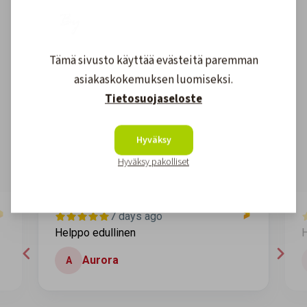
Tämä sivusto käyttää evästeitä paremman
Asiakkaidemme kokemuksia
asiakaskokemuksen luomiseksi.
Tietosuojaseloste
4.6
1608
arvostelut
Kirjoita arvostelu
Hyväksy
Hyväksy pakolliset
7 days ago
Helppo edullinen
H
Aurora
A
Page 2 of 60