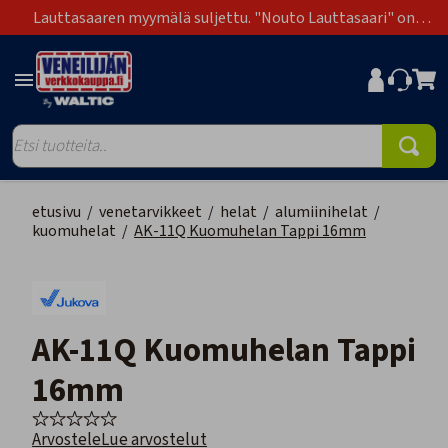
Lauttasaaren myymälä suljettu. "Nouto Lauttasaari" on
poistunut toimitustapavaihtoehdoista.
etusivu
/
venetarvikkeet
/
helat
/
alumiinihelat
/
kuomuhelat
/
AK-11Q Kuomuhelan Tappi 16mm
AK-11Q Kuomuhelan Tappi
16mm
Arvostele
Lue arvostelut