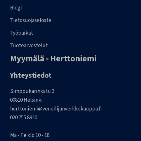
Blogi
Tietosuojaseloste
Työpaikat
Tuotearvostelut
Myymälä - Herttoniemi
Yhteystiedot
Simppukarinkatu 3
00810 Helsinki
herttoniemi@veneilijanverkkokauppa.fi
020 755 8920
Ma - Pe klo 10 - 18