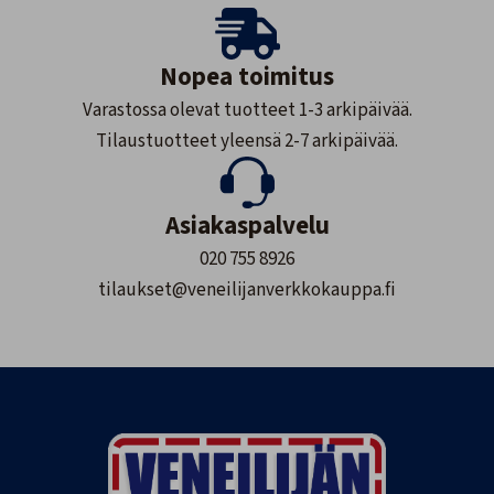
Nopea toimitus
Varastossa olevat tuotteet 1-3 arkipäivää.
Tilaustuotteet yleensä 2-7 arkipäivää.
Asiakaspalvelu
020 755 8926
tilaukset@veneilijanverkkokauppa.fi