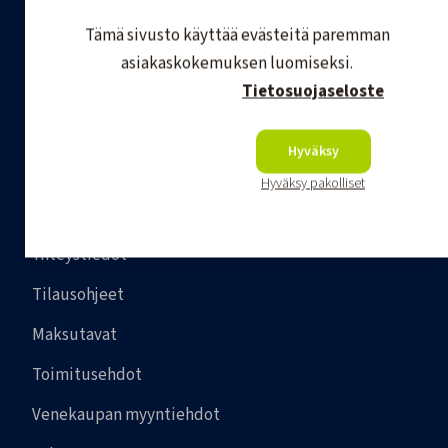
Tämä sivusto käyttää evästeitä paremman
asiakaskokemuksen luomiseksi.
Tietosuojaseloste
Hyväksy
Hyväksy pakolliset
Asiakaspalvelu
Yhteystiedot
Tilausohjeet
Maksutavat
Toimitusehdot
Venekaupan myyntiehdot