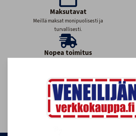
Maksutavat
Meillä maksat monipuolisesti ja
turvallisesti.
Nopea toimitus
Varastossa olevat tuotteet 1-3 arkipäivää.
Tilaustuotteet yleensä 2-7 arkipäivää.
Asiakaspalvelu
020 755 8926
tilaukset@veneilijanverkkokauppa.fi