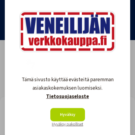
Tilaa uutiskirje
Tämä sivusto käyttää evästeitä paremman
asiakaskokemuksen luomiseksi.
Tietosuojaseloste
LOOKING FOR REVIEWS?
Hyväksy
View all reviews
Hyväksy pakolliset
Site owner: Upgrade for more views or wait till monthly reset.