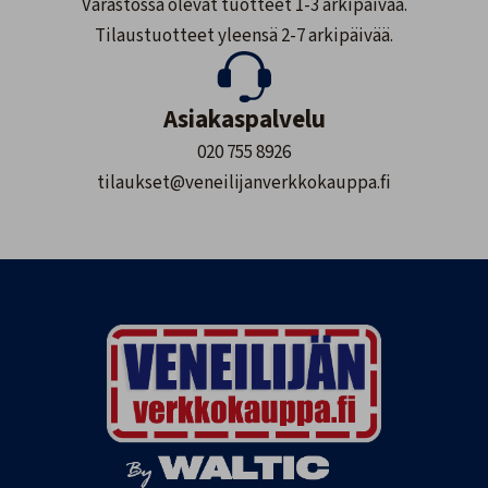
Varastossa olevat tuotteet 1-3 arkipäivää.
Tilaustuotteet yleensä 2-7 arkipäivää.
Asiakaspalvelu
020 755 8926
tilaukset@veneilijanverkkokauppa.fi