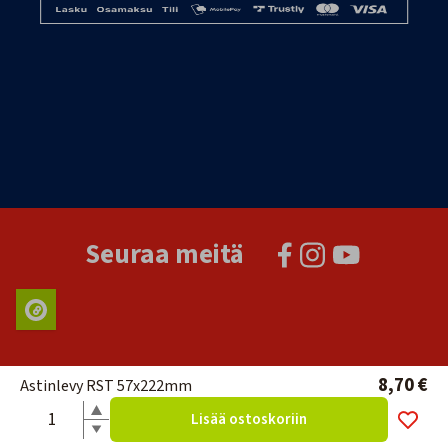
Seuraa meitä
8,70 €
Astinlevy RST 57x222mm
Lisää ostoskoriin