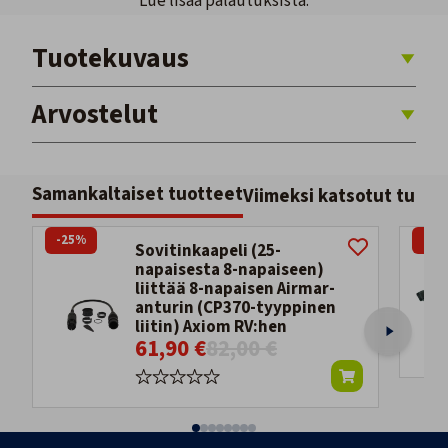
Lue lisää palautuksista.
Tuotekuvaus
Arvostelut
Samankaltaiset tuotteet
Viimeksi katsotut tuott
-25%
-27
Sovitinkaapeli (25-
napaisesta 8-napaiseen)
liittää 8-napaisen Airmar-
anturin (CP370-tyyppinen
liitin) Axiom RV:hen
61,90 €
82,00 €