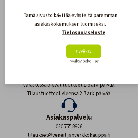
Veneilijän Verkkokauppa on kotimainen
yritys, joka työllistää suomalaisia.
Tämä sivusto käyttää evästeitä paremman
asiakaskokemuksen luomiseksi.
Maksutavat
Tietosuojaseloste
Meillä maksat monipuolisesti ja
Hyväksy
turvallisesti.
Hyväksy pakolliset
Nopea toimitus
Varastossa olevat tuotteet 1-3 arkipäivää.
Tilaustuotteet yleensä 2-7 arkipäivää.
Asiakaspalvelu
020 755 8926
tilaukset@veneilijanverkkokauppa.fi