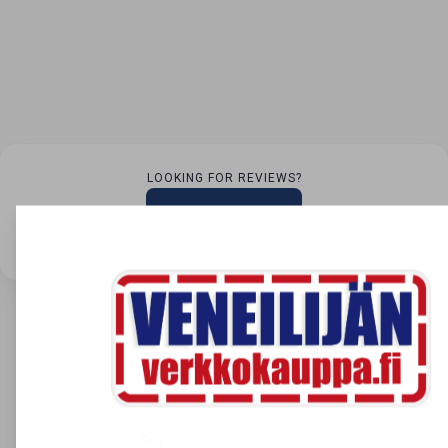
LOOKING FOR REVIEWS?
View all reviews
Site owner: Upgrade for more views or wait till monthly reset.
100% kotimainen