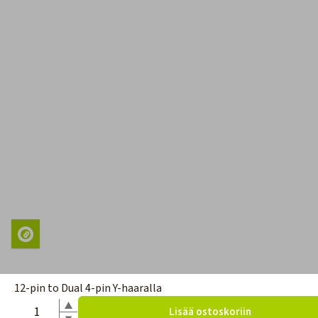
12-pin to Dual 4-pin Y-haaralla
Lisää ostoskoriin