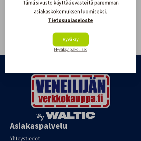
Tämä sivusto käyttää evästeitä paremman
asiakaskokemuksen luomiseksi.
Asiakaspalvelu
Tietosuojaseloste
020 755 8926
tilaukset@veneilijanverkkokauppa.fi
Hyväksy
Hyväksy pakolliset
Asiakaspalvelu
Yhteystiedot