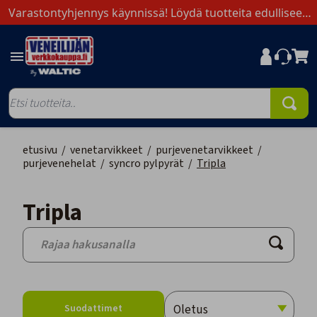
Varastontyhjennys käynnissä! Löydä tuotteita edulliseen
hintaan. Toimi nopeasti, saatavuus rajoitettu.
etusivu
/
venetarvikkeet
/
purjevenetarvikkeet
/
purjevenehelat
/
syncro pylpyrät
/
Tripla
Tripla
Suodattimet