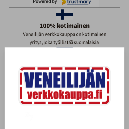
100% kotimainen
Veneilijän Verkkokauppa on kotimainen
yritys, joka työllistää suomalaisia.
Maksutavat
Meillä maksat monipuolisesti ja
turvallisesti.
Nopea toimitus
Varastossa olevat tuotteet 1-3 arkipäivää.
Tilaustuotteet yleensä 2-7 arkipäivää.